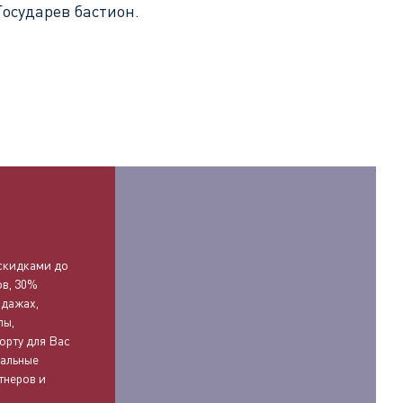
Государев бастион.
О
скидками до
ов, 30%
одажах,
лы,
орту для Вас
иальные
тнеров и