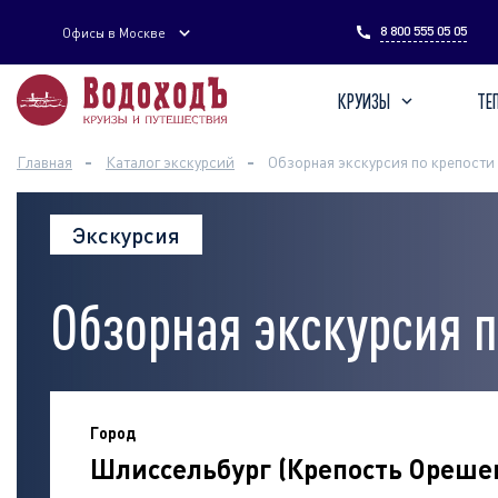
Введите поисковый запрос
8 800 555 05 05
Офисы в Москве
КРУИЗЫ
ТЕ
Главная
Каталог экскурсий
Обзорная экскурсия по крепости
Экскурсия
Обзорная экскурсия п
Город
Шлиссельбург (Крепость Ореше