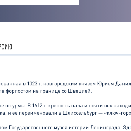
РСИЮ
снованная в 1323 г. новгородским князем Юрием Дани
ла форпостом на границе со Швецией.
ые штурмы. В 1612 г. крепость пала и почти век наход
ка, и ее переименовали в Шлиссельбург — «ключ-горо
иалом Государственного музея истории Ленинграда. 