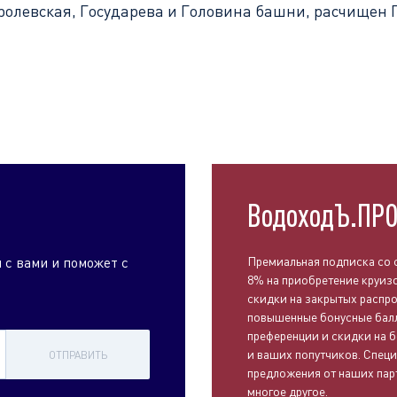
ролевская, Государева и Головина башни, расчищен 
ВодоходЪ.ПР
 с вами и поможет с
Премиальная подписка со 
8% на приобретение круиз
скидки на закрытых распр
повышенные бонусные бал
преференции и скидки на б
и ваших попутчиков. Спец
ОТПРАВИТЬ
предложения от наших пар
многое другое.