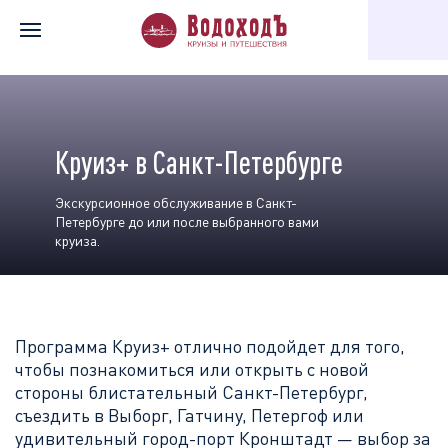
Главная
Специальные предложения по речным круизам
Экск
Круиз+ в Санкт-Петербурге
Экскурсионное обслуживание в Санкт-
Петербурге до или после выбранного вами
круиза.
Программа
Круиз+
отлично подойдет для того,
чтобы познакомиться или открыть с новой
стороны блистательный Санкт-Петербург,
съездить в Выборг, Гатчину, Петергоф или
удивительный город-порт Кронштадт — выбор за