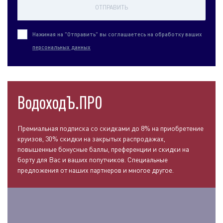
ОТПРАВИТЬ
Нажимая на "Отправить" вы соглашаетесь на обработку ваших
персональных данных
ВодоходЪ.ПРО
Премиальная подписка со скидками до 8% на приобретение
круизов, 30% скидки на закрытых распродажах,
повышенные бонусные баллы, преференции и скидки на
борту для Вас и ваших попутчиков. Специальные
предложения от наших партнеров и многое другое.