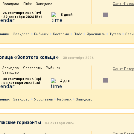
Санкт-Петер
Завидово
—
Плёс
—
Завидово
25 сентября 2026 (Пт)
5 дней
- 29 сентября 2026 (Вт)
новки:
Завидово
Рыбинск
Кострома
Плёс
Ярославль
Тутаев
Зави
олица «Золотого кольца»
30 сентября 2026
Завидово
—
Ярославль
—
Рыбинск
—
Санкт-Петер
Завидово
30 сентября 2026 (Ср)
4 дня
- 03 октября 2026 (Сб)
новки:
Завидово
Ярославль
Рыбинск
Завидово
лжские горизонты
04 октября 2026
Санкт-Петер