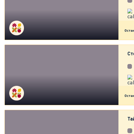
Оста
Ст
Оста
Та