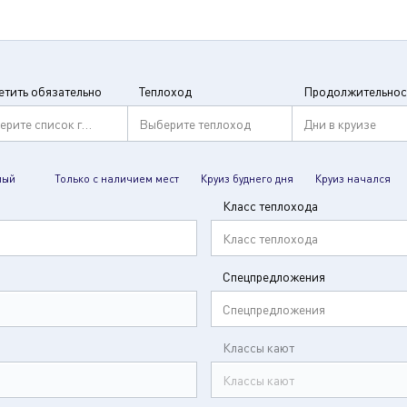
етить обязательно
Теплоход
Продолжительнос
ерите список городов
Выберите теплоход
Дни в круизе
мый
Только с наличием мест
Круиз буднего дня
Круиз начался
Класс теплохода
Класс теплохода
Спецпредложения
Спецпредложения
Классы кают
Классы кают