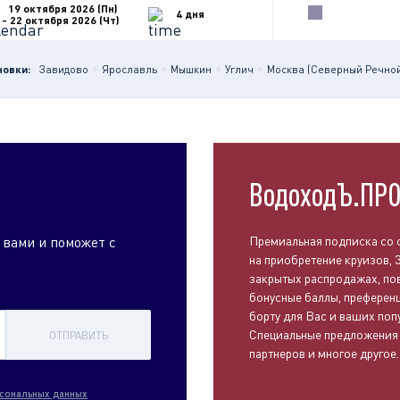
19 октября 2026 (Пн)
4 дня
- 22 октября 2026 (Чт)
новки:
Завидово
Ярославль
Мышкин
Углич
Москва (Северный Речной
ВодоходЪ.ПР
 вами и поможет с
Премиальная подписка со 
на приобретение круизов, 
закрытых распродажах, п
бонусные баллы, преференц
борту для Вас и ваших поп
Специальные предложения
ОТПРАВИТЬ
партнеров и многое другое.
сональных данных