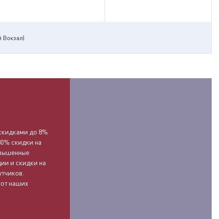
 Вокзал)
О
скидками до 8%
30% скидки на
овышенные
ии и скидки на
утчиков.
 от наших