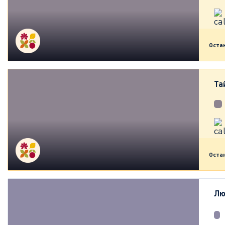
Оста
Та
Оста
Лю