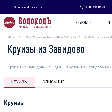
Введите поисковый запрос
8 800 555 05 05
Офисы в Москве
КРУИЗЫ
ТЕ
Главная
Перечень всех доступных круизов
Круизы по города
Круизы из Завидово
Круизы из Завидово на 3 дня
Круизы из Завидово на 
КРУИЗЫ
ОПИСАНИЕ
Круизы