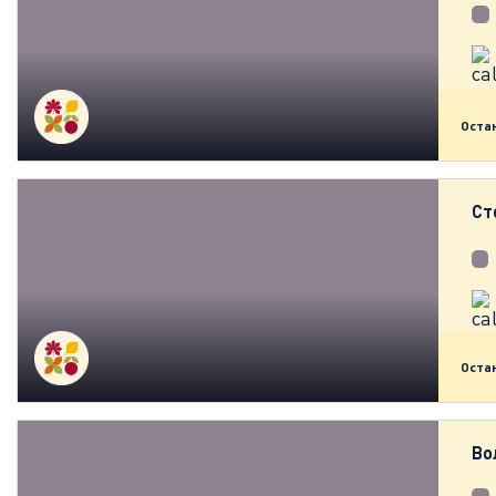
Оста
Ст
Оста
Во