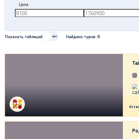
Цена
Показать таблицей
Найдено туров:
8
Та
Оста
Ро