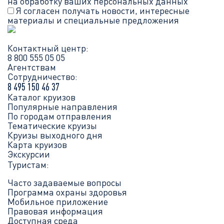
СМИ о нас
на обработку ваших
персональных данных
Я согласен получать новости, интересные
материалы и специальные предложения
Правоустанавливающие документы
Для прессы
Контактный центр:
8 800 555 05 05
Агентствам
Контактная информация
Сотрудничество:
8 495 150 46 37
Карьера
Каталог круизов
Популярные направления
По городам отправления
Тематические круизы
Круизы выходного дня
Карта круизов
Экскурсии
Туристам:
Часто задаваемые вопросы
Программа охраны здоровья
Мобильное приложение
Правовая информация
Доступная среда