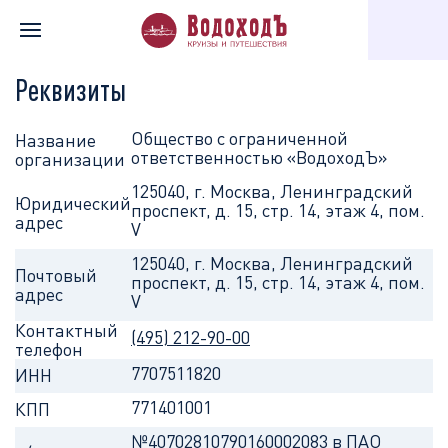
Главная
Информация о компании
Реквизиты
Реквизиты
Общество с ограниченной
Название
ответственностью «ВодоходЪ»
организации
125040, г. Москва, Ленинградский
Юридический
проспект, д. 15, стр. 14, этаж 4, пом.
адрес
V
125040, г. Москва, Ленинградский
Почтовый
проспект, д. 15, стр. 14, этаж 4, пом.
адрес
V
Контактный
(495) 212-90-00
телефон
7707511820
ИНН
771401001
КПП
№40702810790160002083 в ПАО