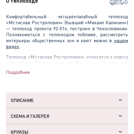
О теплоходе
Комфортабельный четырёхпалубный теплоход
«Мстислав Ростропович» (бывший «Михаил Калинин»)
— теплоход проекта 92-016, построен в Чехословакии.
Познакомиться с теплоходом поближе, рассмотреть
интерьеры общественных зон и кают можно в
нашем
видео
.
Теплоход «Мстислав Ростропович» относится к классу
«Премиум»
. Путешествие по России на теплоходах
класса Премиум — это круиз в атмосфере привычного
Подробнее
комфорта. Вы можете ни о чем не волноваться: на борту
и во время стоянок по маршруту вас будет ждать не
только всё самое необходимое, но и немного больше.
Комфортабельные каюты с современным дизайном,
изысканная кухня, уникальная концепция развлечений
ОПИСАНИЕ
на борту, экскурсионная программа — все это уже
включено в стоимость. Идеальный формат для
СХЕМА И ГАЛЕРЕЯ
спокойного и размеренного отдыха.
Основные характеристики
Вас ждет премиальный комфорт в каждой каюте:
КРУИЗЫ
санузел с душевой, кондиционер, холодильник, сейф,