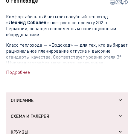
О теплоходе
Комфортабельный четырёхпалубный теплоход
«
Леонид Соболев
» построен по проекту 302 в
Германии, оснащен современным навигационным
оборудованием.
Класс теплохода —
«Водоход»
— для тех, кто выбирает
рациональное планирование отпуска и высокие
стандарты качества. Соответствует уровню отеля 3*.
Широкая география маршрутов, включенная
экскурсионная и развлекательные программы.
Подробнее
На теплоходе вам не нужно ни о чем заботиться – один
раз распаковали вещи в своей каюте и каждый новый
день оказываетесь в новом городе.
ОПИСАНИЕ
В стоимость круиза уже включено всё необходимое
для прекрасного отдыха:
СХЕМА И ГАЛЕРЕЯ
– Проживание в
уютных каютах
, каждая из которых
оснащена индивидуальным санузлом с душевой
Основные характеристики
кабиной, кондиционером, холодильником, телевизором
КРУИЗЫ