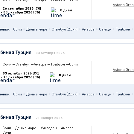
Astoria Gra
26 сентября 2026 (Сб)
8 дней
- 03 октября 2026 (Сб)
новки:
Сочи
День в море
Стамбул (2 дня)
Амасра
Самсун
Трабзон
бимая Турция
03 октября 2026
Сочи
—
Стамбул
—
Амасра
—
Трабзон
—
Сочи
Astoria Gra
03 октября 2026 (Сб)
8 дней
- 10 октября 2026 (Сб)
новки:
Сочи
День в море
Стамбул (2 дня)
Амасра
Самсун
Трабзон
бимая Турция
21 ноября 2026
Сочи
—
День в море
—
Кушадасы
—
Амасра
—
Сочи