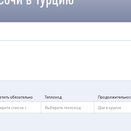
етить обязательно
Теплоход
Продолжительнос
ерите список городов
Выберите теплоход
Дни в круизе