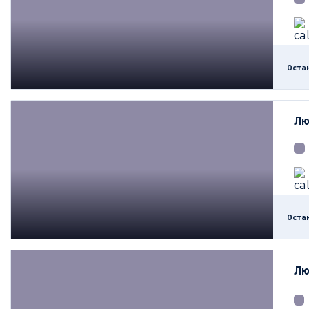
Оста
Лю
Оста
Лю