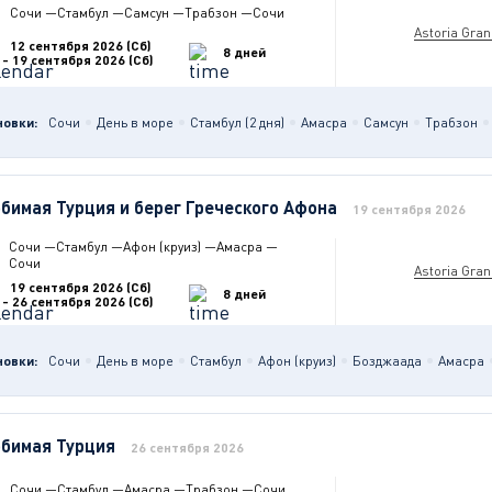
Сочи
—
Стамбул
—
Самсун
—
Трабзон
—
Сочи
Astoria Gra
12 сентября 2026 (Сб)
8 дней
- 19 сентября 2026 (Сб)
новки:
Сочи
День в море
Стамбул (2 дня)
Амасра
Самсун
Трабзон
бимая Турция и берег Греческого Афона
19 сентября 2026
Сочи
—
Стамбул
—
Афон (круиз)
—
Амасра
—
Сочи
Astoria Gra
19 сентября 2026 (Сб)
8 дней
- 26 сентября 2026 (Сб)
новки:
Сочи
День в море
Стамбул
Афон (круиз)
Бозджаада
Амасра
бимая Турция
26 сентября 2026
Сочи
—
Стамбул
—
Амасра
—
Трабзон
—
Сочи