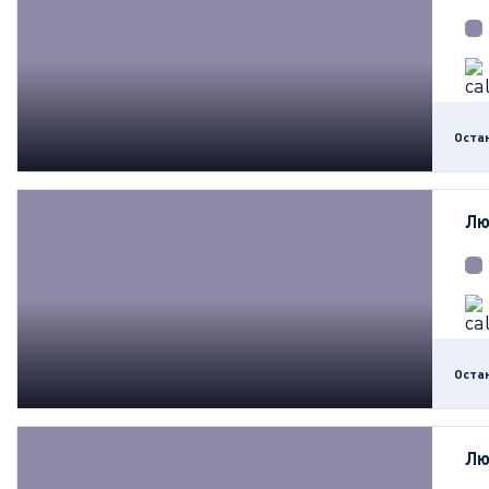
Оста
Лю
Оста
Лю