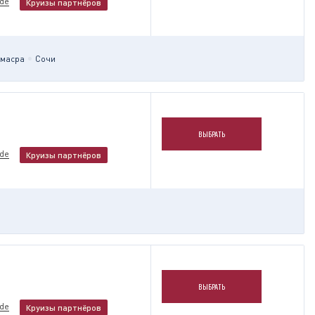
nde
Круизы партнёров
масра
Сочи
ВЫБРАТЬ
nde
Круизы партнёров
ВЫБРАТЬ
nde
Круизы партнёров