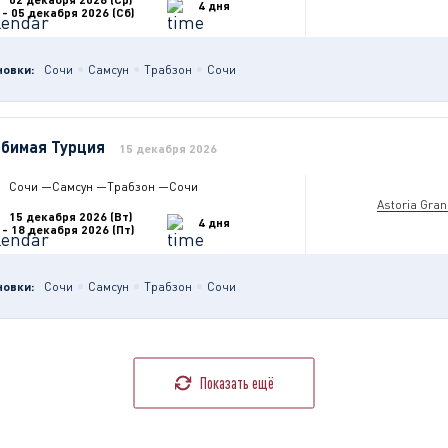
4 дня
- 05 декабря 2026 (Сб)
новки:
Сочи
Самсун
Трабзон
Сочи
бимая Турция
15 декабря 2026
Сочи
—
Самсун
—
Трабзон
—
Сочи
Astoria Gra
15 декабря 2026 (Вт)
4 дня
- 18 декабря 2026 (Пт)
новки:
Сочи
Самсун
Трабзон
Сочи
Показать ещё