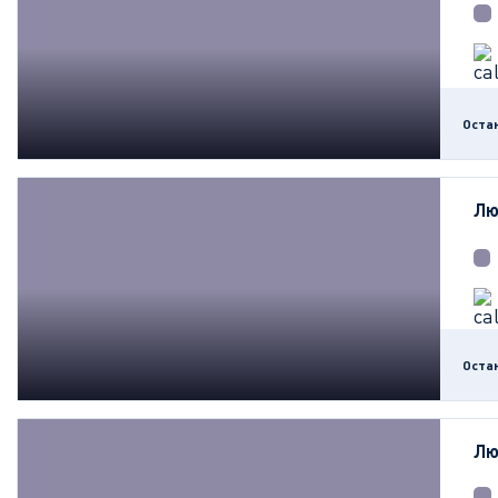
Оста
Лю
Оста
Лю