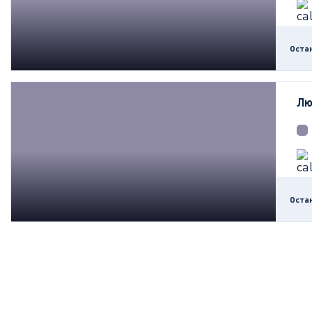
Оста
Лю
Оста