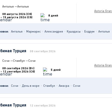
Анталья
—
Анталья
Astoria Gra
08 августа 2026 (Сб)
8 дней
- 15 августа 2026 (Сб)
новки:
Анталья
Мармарис
Александрия
Кушадасы
Бодрум
Анталья
бимая Турция
08 сентября 2026
Сочи
—
Стамбул
—
Сочи
Astoria Gra
08 сентября 2026 (Вт)
5 дней
- 12 сентября 2026 (Сб)
новки:
Сочи
День в море
Стамбул
Амасра
Сочи
бимая Турция
12 сентября 2026