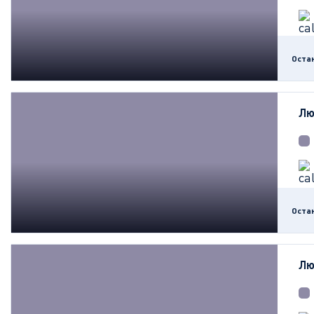
Оста
Лю
Оста
Лю