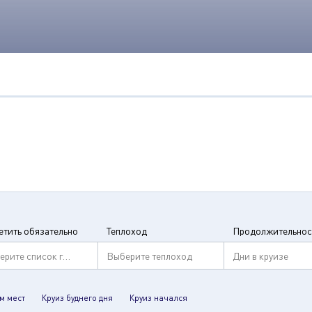
етить обязательно
Теплоход
Продолжительнос
ерите список городов
Выберите теплоход
Дни в круизе
м мест
Круиз буднего дня
Круиз начался