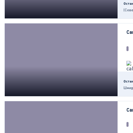
Оста
(Сев
Са
Оста
Шмид
Са