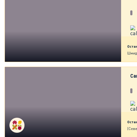
Оста
Шмид
Са
Оста
(Сев