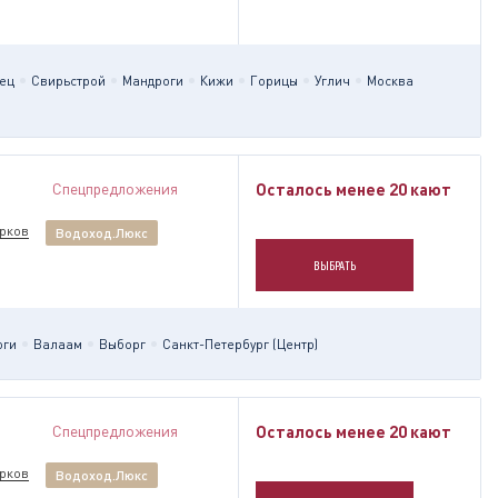
ец
Свирьстрой
Мандроги
Кижи
Горицы
Углич
Москва
Спецпредложения
Осталось менее 20 кают
рков
Водоход.Люкс
ВЫБРАТЬ
оги
Валаам
Выборг
Санкт-Петербург (Центр)
Спецпредложения
Осталось менее 20 кают
рков
Водоход.Люкс