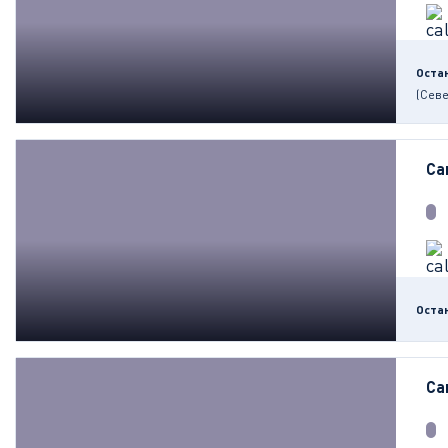
Оста
(Сев
Са
Оста
Са