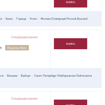
ВЫБРАТЬ
ги
Кижи
Горицы
Углич
Москва (Северный Речной Вокзал)
Спецпредложения
ВЫБРАТЬ
им
Водоход.Люкс
оги
Валаам
Выборг
Санкт-Петербург (Набережная Лейтенанта
Спецпредложения