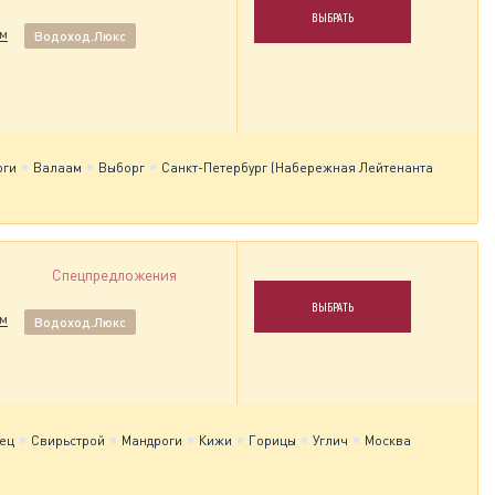
ВЫБРАТЬ
им
Водоход.Люкс
оги
Валаам
Выборг
Санкт-Петербург (Набережная Лейтенанта
Спецпредложения
ВЫБРАТЬ
им
Водоход.Люкс
ец
Свирьстрой
Мандроги
Кижи
Горицы
Углич
Москва