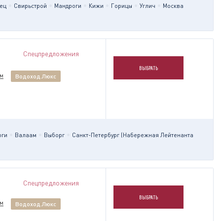
ец
Свирьстрой
Мандроги
Кижи
Горицы
Углич
Москва
Спецпредложения
ВЫБРАТЬ
им
Водоход.Люкс
оги
Валаам
Выборг
Санкт-Петербург (Набережная Лейтенанта
Спецпредложения
ВЫБРАТЬ
им
Водоход.Люкс