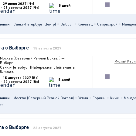
29 июля 2027 (Чт)
8 дней
- 05 августа 2027 (Чт)
новки:
Санкт-Петербург (Центр)
Выборг
Коневец
Свирьстрой
Мандро
га о Выборге
15 августа 2027
Москва (Северный Речной Вокзал)
—
Мустай Кар
Выборг
—
Санкт-Петербург (Набережная Лейтенанта
Шмидта)
15 августа 2027 (Вс)
8 дней
- 22 августа 2027 (Вс)
новки:
Москва (Северный Речной Вокзал)
Углич
Горицы
Кижи
Мандр
та)
га о Выборге
23 августа 2027