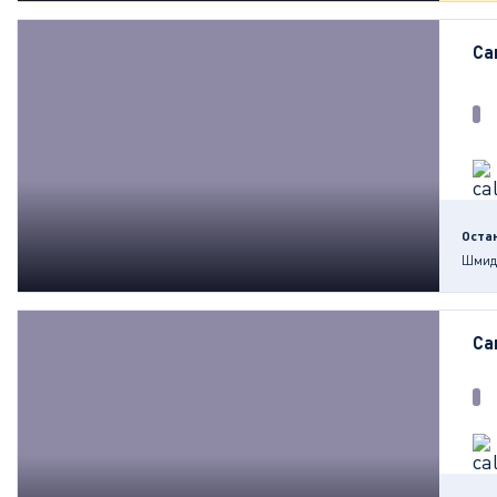
Са
Оста
Шмид
Са