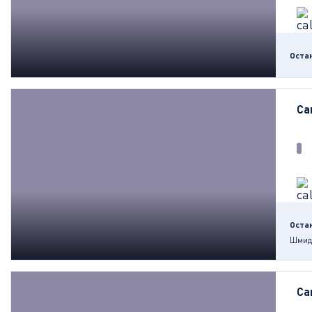
Оста
Са
Оста
Шмид
Са