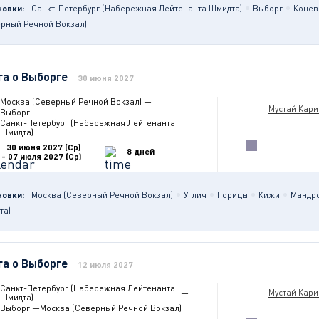
новки:
Санкт-Петербург (Набережная Лейтенанта Шмидта)
Выборг
Конев
ерный Речной Вокзал)
га о Выборге
30 июня 2027
Москва (Северный Речной Вокзал)
—
Мустай Кар
Выборг
—
Санкт-Петербург (Набережная Лейтенанта
Шмидта)
30 июня 2027 (Ср)
8 дней
- 07 июля 2027 (Ср)
новки:
Москва (Северный Речной Вокзал)
Углич
Горицы
Кижи
Мандр
та)
га о Выборге
12 июля 2027
Санкт-Петербург (Набережная Лейтенанта
Мустай Кар
—
Шмидта)
Выборг
—
Москва (Северный Речной Вокзал)