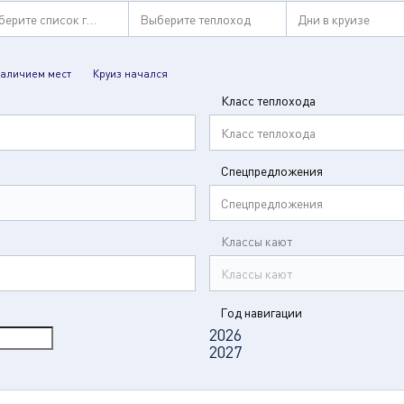
берите список городов
Выберите теплоход
Дни в круизе
наличием мест
Круиз начался
Класс теплохода
Класс теплохода
Спецпредложения
Спецпредложения
Классы кают
Классы кают
Год навигации
2026
2027