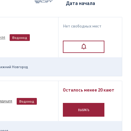
Нет свободных мест
нзе
Водоход
ижний Новгород
Осталось менее 20 кают
Радищев
Водоход
ВЫБРАТЬ
город