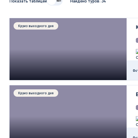
Показать таблицей
Найдено туров:
34
Круиз выходного дня
Ос
Круиз выходного дня
Ос