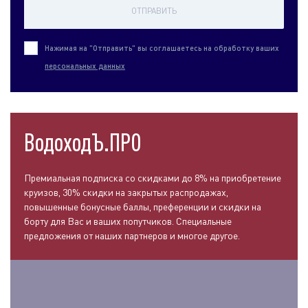
ОТПРАВИТЬ
Нажимая на "Отправить" вы соглашаетесь на обработку ваших
персональных данных
ВодоходЪ.ПРО
Премиальная подписка со скидками до 8% на приобретение
круизов, 30% скидки на закрытых распродажах,
повышенные бонусные баллы, преференции и скидки на
борту для Вас и ваших попутчиков. Специальные
предложения от наших партнеров и многое другое.