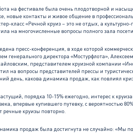
бота на фестивале была очень плодотворной и насыще
 же, новые контакты и живое общение в профессиона
ер-класс «Речной круиз – это не отдых, а культурно
тила на многочисленные вопросы полного зала посет
ведена пресс-конференция, в ходе которой коммерче
лем генерального директора «Мостурфлота», Алексее
айловским, представителем круизной компании «Ин
ил на вопросы представителей прессы и туристическ
ний день, какова динамика продаж, как повлиял кри
астущий, порядка 10-15% ежегодно, интерес к круиза
овека, впервые купившего путевку, с вероятностью 8
т речные круизы повторно.
намика продаж была достигнута не случайно: «Мы п