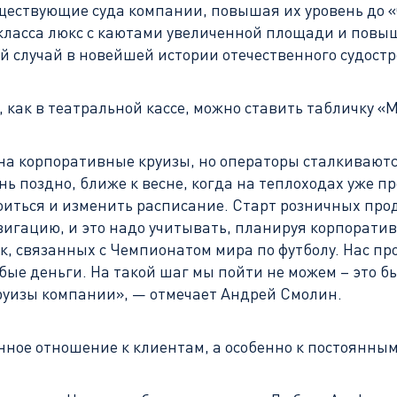
уществующие суда компании, повышая их уровень до «
 класса люкс с каютами увеличенной площади и повы
й случай в новейшей истории отечественного судостр
ня, как в театральной кассе, можно ставить табличку 
на корпоративные круизы, но операторы сталкиваются
 поздно, ближе к весне, когда на теплоходах уже пр
оиться и изменить расписание. Старт розничных про
игацию, и это надо учитывать, планируя корпоративн
ок, связанных с Чемпионатом мира по футболу. Нас пр
бые деньги. На такой шаг мы пойти не можем – это 
круизы компании», — отмечает Андрей Смолин.
нное отношение к клиентам, а особенно к постоянным