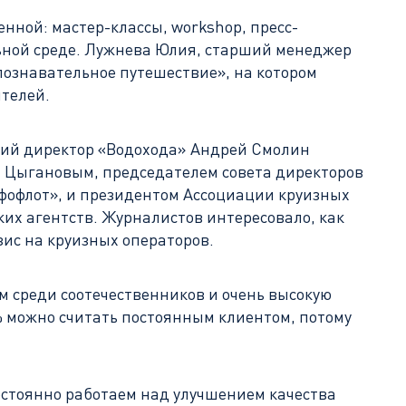
нной: мастер-классы, workshop, пресс-
льной среде. Лужнева Юлия, старший менеджер
-познавательное путешествие», на котором
ителей.
ский директор «Водохода» Андрей Смолин
м Цыгановым, председателем совета директоров
фофлот», и президентом Ассоциации круизных
их агентств. Журналистов интересовало, как
зис на круизных операторов.
м среди соотечественников и очень высокую
0% можно считать постоянным клиентом, потому
остоянно работаем над улучшением качества