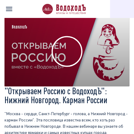
Главная
Информация о компании
Видео о круизах
"Отк
"Открываем Россию с ВодоходЪ":
Нижний Новгород. Карман России
"Москва - сердце, Санкт-Петербург - голова, а Нижний Новгород -
карман России". Эта пословица известна всем, кто хоть раз
побывал в Нижнем Новгороде. В нашем вебинаре вы узнаете об
архитектуре ярмарки и самых известных купцах города.