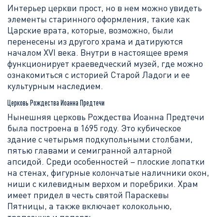
Интерьер церкви прост, но в нем можно увидеть
элементы старинного оформления, такие как
Царские врата, которые, возможно, были
перенесены из другого храма и датируются
началом XVI века. Внутри в настоящее время
функционирует краеведческий музей, где можно
ознакомиться с историей Старой Ладоги и ее
культурным наследием.
Церковь Рождества Иоанна Предтечи
Нынешняя церковь Рождества Иоанна Предтечи
была построена в 1695 году. Это кубическое
здание с четырьмя подкупольными столбами,
пятью главами и семигранной алтарной
апсидой. Среди особенностей – плоские лопатки
на стенах, фигурные колончатые наличники окон,
ниши с килевидным верхом и поребрики. Храм
имеет придел в честь святой Параскевы
Пятницы, а также включает колокольню,