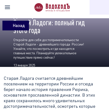
Главная
Статьи в блоге
Достопримечательности Старой Ладог
Достопримечательности
Старой Ладоги: полный гид
Назад
этого года
Откройте для себя достопримечательности
Старой Ладоги - древнейшего города России!
Узнайте, что посмотреть и где находятся
главные места. Планируйте увлекательное
путешествие прямо сейчас!
13 января 2025
Старая Ладога считается древнейшим
поселением на территории России и отсюда
берет начало история правления Рюрика,
основателя прославленной династии. В этих
краях сохранилось много удивительных
достопримечательностей, осмотреть которые