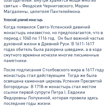
благодетелей. Внутри хранятся мощи многих
святых – Феодосия Черниговского, Марии
Магдалины, целителя Пантелеймона.
Успенский девичий монастырь
Когда появился Свято-Успенский девичий
монастырь неизвестно, но предполагается, что в
период с 1040 по 1116 год. Он был важной частью
духовной жизни в Древней Руси. В 1611-1617
годах обитель была разорена шведами, а в ходе
смутного времени исчезли многие письменные
памятники.
После подписания Столбовского мира в 1617 году
монастырь стал действующим. Тогда же была
освящена каменная церковь Успения Пресвятой
Богородицы. В 1718-м монастырь стал местом
ссылки первой супруги Петра I, Евдокии
Федоровны Лопухиной, которая провела здесь
последние годы жизни.