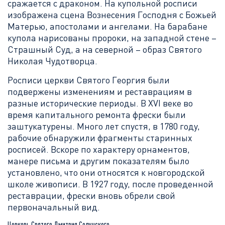
сражается с драконом. На купольной росписи
изображена сцена Вознесения Господня с Божьей
Матерью, апостолами и ангелами. На барабане
купола нарисованы пророки, на западной стене –
Страшный Суд, а на северной – образ Святого
Николая Чудотворца.
Росписи церкви Святого Георгия были
подвержены изменениям и реставрациям в
разные исторические периоды. В XVI веке во
время капитального ремонта фрески были
заштукатурены. Много лет спустя, в 1780 году,
рабочие обнаружили фрагменты старинных
росписей. Вскоре по характеру орнаментов,
манере письма и другим показателям было
установлено, что они относятся к новгородской
школе живописи. В 1927 году, после проведенной
реставрации, фрески вновь обрели свой
первоначальный вид.
Церковь Святого Дмитрия Солунского