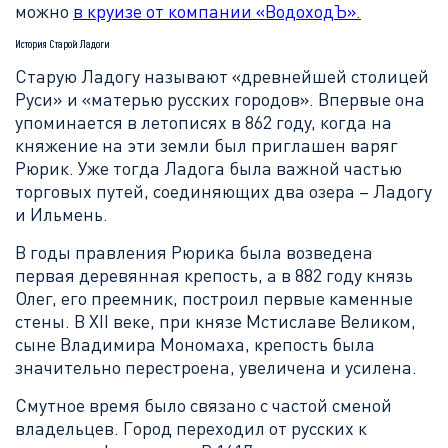
можно
в круизе от компании «ВодоходЪ»
.
История Старой Ладоги
Старую Ладогу называют «древнейшей столицей
Руси» и «матерью русских городов». Впервые она
упоминается в летописях в 862 году, когда на
княжение на эти земли был приглашен варяг
Рюрик. Уже тогда Ладога была важной частью
торговых путей, соединяющих два озера – Ладогу
и Ильмень.
В годы правления Рюрика была возведена
первая деревянная крепость, а в 882 году князь
Олег, его преемник, построил первые каменные
стены. В XII веке, при князе Мстиславе Великом,
сыне Владимира Мономаха, крепость была
значительно перестроена, увеличена и усилена.
Смутное время было связано с частой сменой
владельцев. Город переходил от русских к