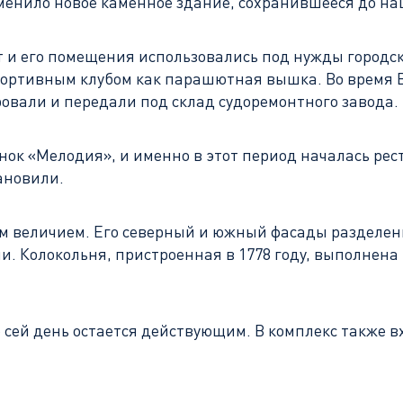
 заменило новое каменное здание, сохранившееся до н
т и его помещения использовались под нужды город
спортивным клубом как парашютная вышка. Во время 
ровали и передали под склад судоремонтного завода.
нок «Мелодия», и именно в этот период началась рес
ановили.
им величием. Его северный и южный фасады разделен
 Колокольня, пристроенная в 1778 году, выполнена в
о сей день остается действующим. В комплекс также в