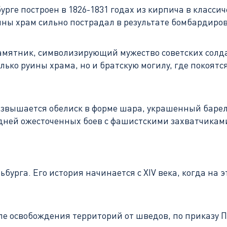
ге построен в 1826-1831 годах из кирпича в классич
ны храм сильно пострадал в результате бомбардирово
амятник, символизирующий мужество советских солда
ко руины храма, но и братскую могилу, где покоятся
озвышается обелиск в форме шара, украшенный баре
 дней ожесточенных боев с фашистскими захватчикам
урга. Его история начинается с XIV века, когда на 
е освобождения территорий от шведов, по приказу П