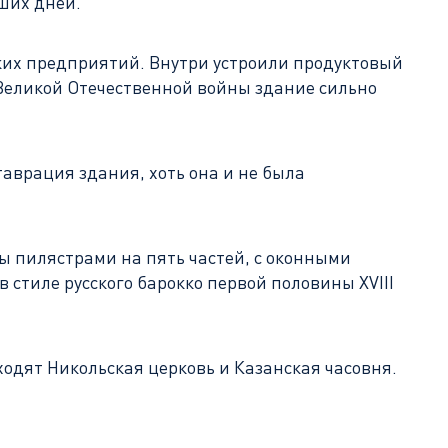
аших дней.
ских предприятий. Внутри устроили продуктовый
Великой Отечественной войны здание сильно
таврация здания, хоть она и не была
ы пилястрами на пять частей, с оконными
 стиле русского барокко первой половины XVIII
ходят Никольская церковь и Казанская часовня.