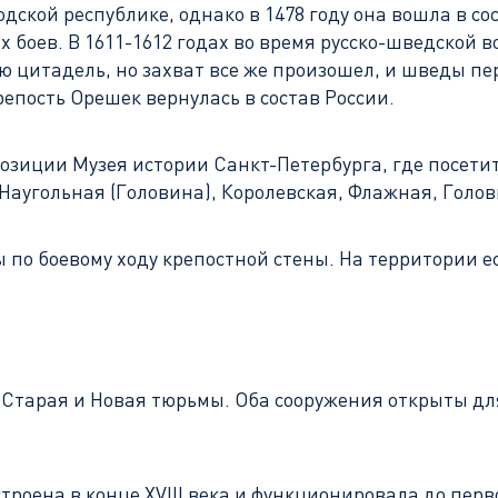
ской республике, однако в 1478 году она вошла в со
 боев. В 1611-1612 годах во время русско-шведской
ю цитадель, но захват все же произошел, и шведы пе
репость Орешек вернулась в состав России.
озиции Музея истории Санкт-Петербурга, где посетит
 Наугольная (Головина), Королевская, Флажная, Голо
по боевому ходу крепостной стены. На территории е
 Старая и Новая тюрьмы. Оба сооружения открыты дл
роена в конце XVIII века и функционировала до перв