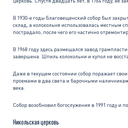
церковь. Спустя двадцать лет, в 1764 году, ее
В 1930-е годы Благовещенский собор был закры
склад, а колокольня использовалась местным 
пострадало, после чего его частично отремонти
В 1968 году здесь размещался завод грампласти
завершена. Шпиль колокольни и купол не восст
Даже в текущем состоянии собор поражает сво
проемами в два света и барочными наличниками.
века.
Собор возобновил богослужения в 1991 году и п
Никольская церковь