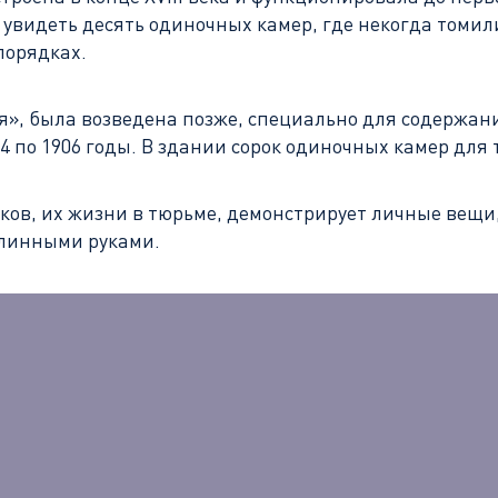
т увидеть десять одиночных камер, где некогда томи
порядках.
я», была возведена позже, специально для содержан
 по 1906 годы. В здании сорок одиночных камер для т
иков, их жизни в тюрьме, демонстрирует личные вещи
длинными руками.