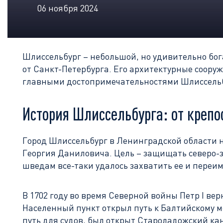
06 ноября 2024
Шлиссельбург – небольшой, но удивительно бог
от Санкт-Петербурга. Его архитектурные соору
главными достопримечательностями Шлиссельб
История Шлиссельбурга: от крепо
Город Шлиссельбург в Ленинградской области н
Георгия Даниловича. Цель – защищать северо-за
шведам все-таки удалось захватить ее и переим
В 1702 году во время Северной войны Петр I вер
Населенный пункт открыл путь к Балтийскому м
путь для судов, был открыт Староладожский кан