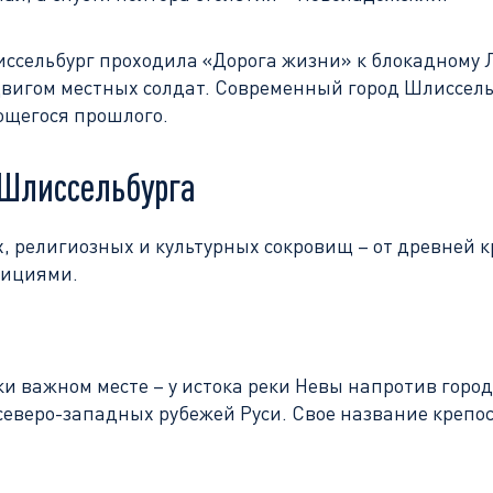
ссельбург проходила «Дорога жизни» к блокадному Л
двигом местных солдат. Современный город Шлиссель
ющегося прошлого.
 Шлиссельбурга
, религиозных и культурных сокровищ – от древней 
зициями.
и важном месте – у истока реки Невы напротив города
северо-западных рубежей Руси. Свое название крепос