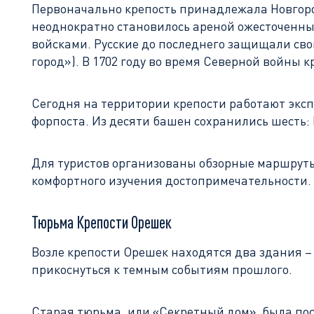
Первоначально крепость принадлежала Новгород
неоднократно становилось ареной ожесточенных
войсками. Русские до последнего защищали сво
город»). В 1702 году во время Северной войны к
Сегодня на территории крепости работают эксп
форпоста. Из десяти башен сохранились шесть:
Для туристов организованы обзорные маршруты 
комфортного изучения достопримечательности.
Тюрьма Крепости Орешек
Возле крепости Орешек находятся два здания –
прикоснуться к темным событиям прошлого.
Старая тюрьма, или «Секретный дом», была пост