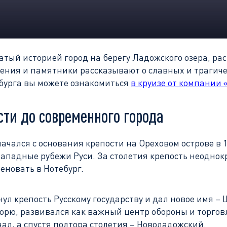
атый историей город на берегу Ладожского озера, р
жения и памятники рассказывают о славных и трагиче
урга вы можете ознакомиться
в круизе от компании
сти до современного города
ачался с основания крепости на Ореховом острове в 
падные рубежи Руси. За столетия крепость неоднокра
еновать в Нотебург.
нул крепость Русскому государству и дал новое имя – 
орю, развивался как важный центр обороны и торговл
ал, а спустя полтора столетия – Новоладожский.