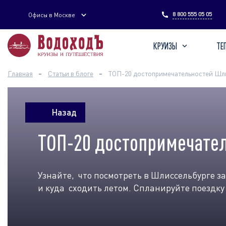
Введите поисковый запрос
8 800 555 05 05
Офисы в Москве
КРУИЗЫ
ТЕ
Главная
Статьи в блоге
ТОП-20 достопримечательностей Шлис
Назад
ТОП-20 достопримечател
Узнайте, что посмотреть в Шлиссельбурге за
и куда сходить летом. Спланируйте поездку 