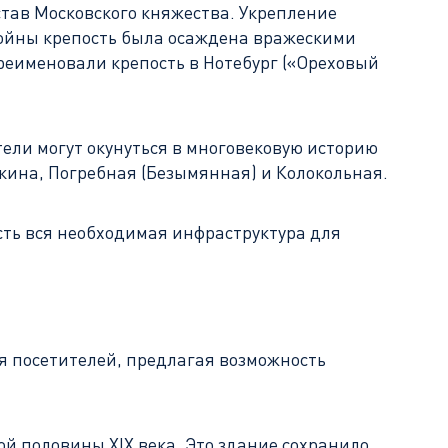
став Московского княжества. Укрепление
 войны крепость была осаждена вражескими
реименовали крепость в Нотебург («Ореховый
ели могут окунуться в многовековую историю
вкина, Погребная (Безымянная) и Колокольная.
сть вся необходимая инфраструктура для
я посетителей, предлагая возможность
ой половины XIX века. Это здание сохранило