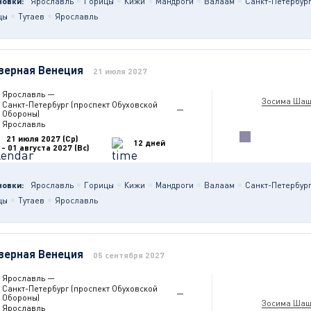
новки:
Ярославль
Горицы
Кижи
Мандроги
Валаам
Санкт-Петербург
цы
Тутаев
Ярославль
верная Венеция
21 июля 2027
Ярославль
—
Зосима Шаш
Санкт-Петербург (проспект Обуховской
—
Обороны)
Ярославль
21 июля 2027 (Ср)
12 дней
- 01 августа 2027 (Вс)
новки:
Ярославль
Горицы
Кижи
Мандроги
Валаам
Санкт-Петербург
цы
Тутаев
Ярославль
верная Венеция
05 сентября 2027
Ярославль
—
Санкт-Петербург (проспект Обуховской
—
Обороны)
Зосима Шаш
Ярославль