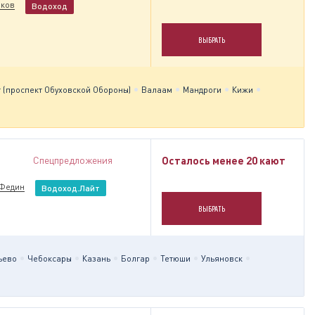
ков
Водоход
ВЫБРАТЬ
 (проспект Обуховской Обороны)
Валаам
Мандроги
Кижи
Спецпредложения
Осталось менее 20 кают
 Федин
Водоход.Лайт
ВЫБРАТЬ
ьево
Чебоксары
Казань
Болгар
Тетюши
Ульяновск