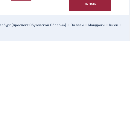
ВЫБРАТЬ
ербург (проспект Обуховской Обороны)
Валаам
Мандроги
Кижи