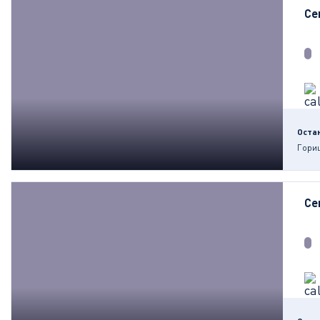
Се
Оста
Гори
Се