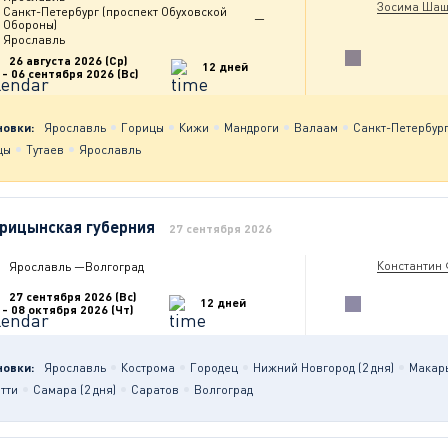
Зосима Шаш
Санкт-Петербург (проспект Обуховской
—
Обороны)
Ярославль
26 августа 2026 (Ср)
12 дней
- 06 сентября 2026 (Вс)
новки:
Ярославль
Горицы
Кижи
Мандроги
Валаам
Санкт-Петербург
цы
Тутаев
Ярославль
рицынская губерния
27 сентября 2026
Константин
Ярославль
—
Волгоград
27 сентября 2026 (Вс)
12 дней
- 08 октября 2026 (Чт)
новки:
Ярославль
Кострома
Городец
Нижний Новгород (2 дня)
Макар
тти
Самара (2 дня)
Саратов
Волгоград