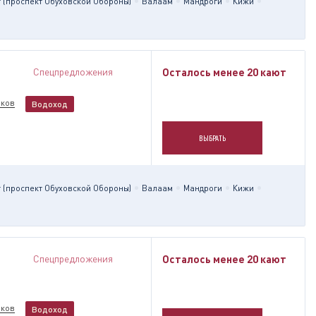
 (проспект Обуховской Обороны)
Валаам
Мандроги
Кижи
Спецпредложения
Осталось менее 20 кают
ков
Водоход
ВЫБРАТЬ
 (проспект Обуховской Обороны)
Валаам
Мандроги
Кижи
Спецпредложения
Осталось менее 20 кают
ков
Водоход