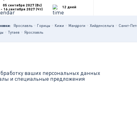
05 сентября 2027 (Вс)
12 дней
- 16 сентября 2027 (Чт)
новки:
Ярославль
Горицы
Кижи
Мандроги
Хийденсельга
Санкт-Пет
цы
Тутаев
Ярославль
обработку ваших
персональных данных
иалы и специальные предложения