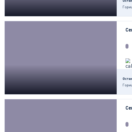
Оста
Гори
Се
Оста
Гори
Се