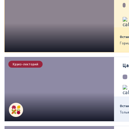
Оста
Гори
Круиз-лекторий
Ца
Оста
Толья