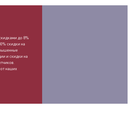
О
скидками до 8%
30% скидки на
овышенные
ии и скидки на
утчиков.
 от наших