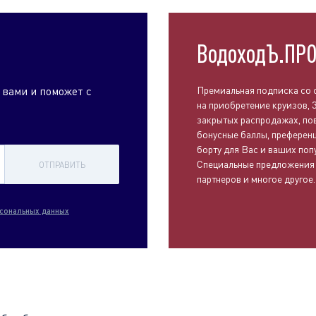
ВодоходЪ.ПР
 вами и поможет с
Премиальная подписка со 
на приобретение круизов, 
закрытых распродажах, п
бонусные баллы, преференц
борту для Вас и ваших поп
Специальные предложения
ОТПРАВИТЬ
партнеров и многое другое.
сональных данных