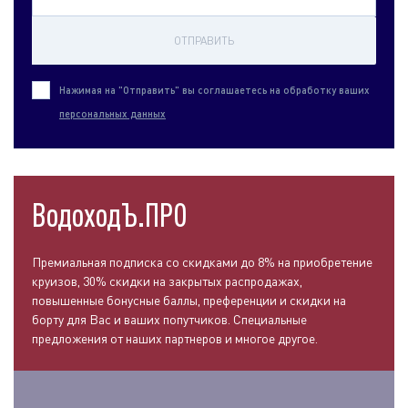
ОТПРАВИТЬ
Нажимая на "Отправить" вы соглашаетесь на обработку ваших
персональных данных
ВодоходЪ.ПРО
Премиальная подписка со скидками до 8% на приобретение
круизов, 30% скидки на закрытых распродажах,
повышенные бонусные баллы, преференции и скидки на
борту для Вас и ваших попутчиков. Специальные
предложения от наших партнеров и многое другое.