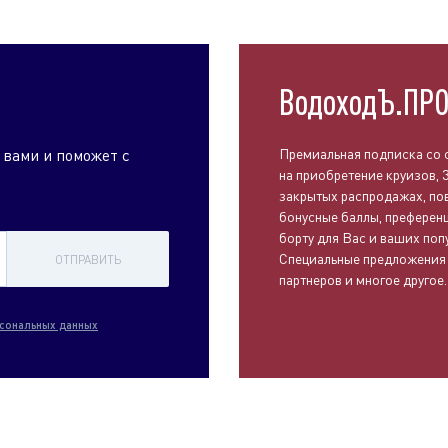
ВодоходЪ.ПР
 вами и поможет с
Премиальная подписка со 
на приобретение круизов, 
закрытых распродажах, п
бонусные баллы, преференц
борту для Вас и ваших поп
Специальные предложения
ОТПРАВИТЬ
партнеров и многое другое.
сональных данных