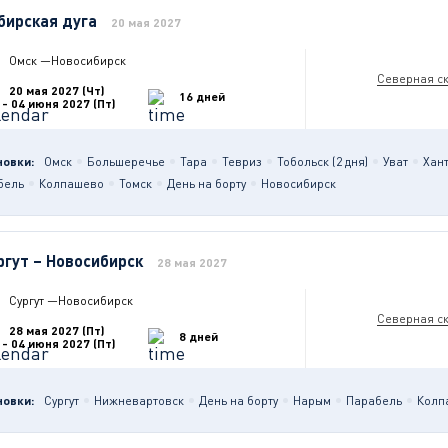
бирская дуга
20 мая 2027
Омск
—
Новосибирск
Северная с
20 мая 2027 (Чт)
16 дней
- 04 июня 2027 (Пт)
новки:
Омск
Большеречье
Тара
Тевриз
Тобольск (2 дня)
Уват
Хан
бель
Колпашево
Томск
День на борту
Новосибирск
ргут – Новосибирск
28 мая 2027
Сургут
—
Новосибирск
Северная с
28 мая 2027 (Пт)
8 дней
- 04 июня 2027 (Пт)
новки:
Сургут
Нижневартовск
День на борту
Нарым
Парабель
Колп