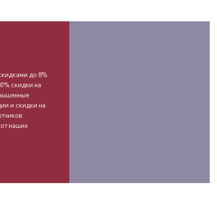
О
скидками до 8%
30% скидки на
овышенные
ии и скидки на
утчиков.
 от наших