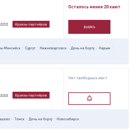
Осталось менее 20 кают
казка
Круизы партнёров
ВЫБРАТЬ
ты-Мансийск
Сургут
Нижневартовск
День на борту
Нарым
Нет свободных мест
казка
Круизы партнёров
ашево
Томск
День на борту
Новосибирск