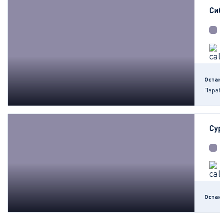
Си
Оста
Пара
Су
Оста