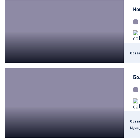
Но
Оста
Бо
Оста
Мужи