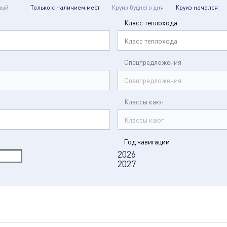
мый
Только с наличием мест
Круиз буднего дня
Круиз начался
Класс теплохода
Класс теплохода
Спецпредложения
Спецпредложения
Классы кают
Классы кают
Год навигации
2026
2027