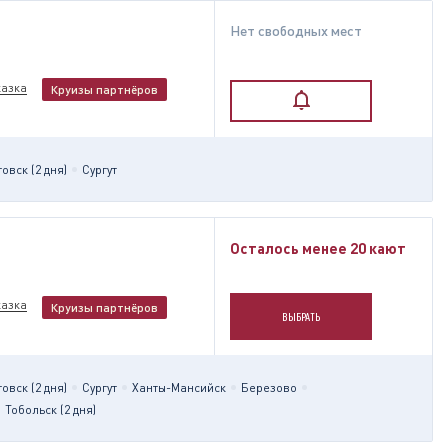
Нет свободных мест
казка
Круизы партнёров
вск (2 дня)
Сургут
Осталось менее 20 кают
казка
Круизы партнёров
ВЫБРАТЬ
вск (2 дня)
Сургут
Ханты-Мансийск
Березово
Тобольск (2 дня)