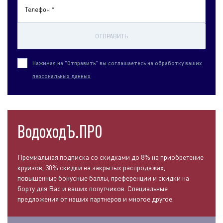
Телефон *
ОТПРАВИТЬ
Нажимая на "Отправить" вы соглашаетесь на обработку ваших
персональных данных
ВодоходЪ.ПРО
Премиальная подписка со скидками до 8% на приобретение
круизов, 30% скидки на закрытых распродажах,
повышенные бонусные баллы, преференции и скидки на
борту для Вас и ваших попутчиков. Специальные
предложения от наших партнеров и многое другое.