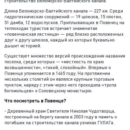
строительство Беломорско-Балтийского канала.
Длина Беломорско-Балтийского канала — 227 км. Среди
гидротехнических сооружений — 19 шлюзов, 15 плотин,
51 дамба, 12 водоспусков. Приплывающих в Повенец на
теплоходах туристов встречает знаменитая
«повенчанская лестница» — ряд близко расположенных
друг к другу шлюзов, каждый из которых буквально
дышит историей.
Существует множество версий происхождения названия
поселка, среди которых — «местность по краю
возвышенности», «тихий, спокойный». Впервые о
Повенце упоминается в 1465 году. На протяжении
нескольких столетий он являлся крупным торговым
пунктом, наряду с этим через него проходила «тропа
богомольцев» к Соловецкому монастырю.
Что посмотреть в Повенце?
- Деревянный храм Святителя Николая Чудотворца,
построенный на берегу канала в 2003 году в память о
погибших на строительстве канала узниках ГУЛАГа.