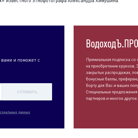
х» известного этнофотографа Александра Химушина.
ВодоходЪ.ПР
 вами и поможет с
Премиальная подписка со 
на приобретение круизов, 
закрытых распродажах, п
бонусные баллы, преференц
борту для Вас и ваших поп
Специальные предложения
ОТПРАВИТЬ
партнеров и многое другое.
сональных данных