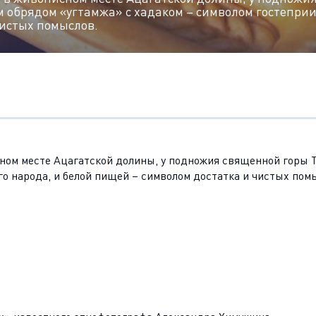
 обрядом «угтамжа» с хадаком – символом гостеприи
чистых помыслов.
ном месте Ацагатской долины, у подножия священной горы 
го народа, и белой пищей – символом достатка и чистых пом