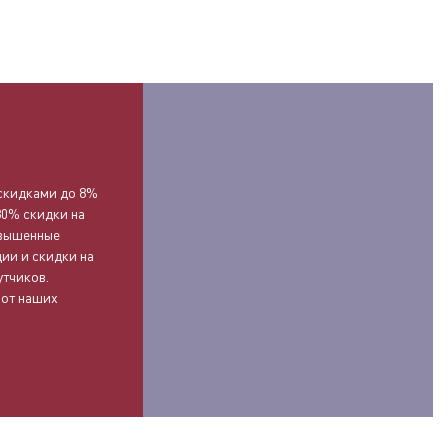
О
скидками до 8%
30% скидки на
овышенные
ии и скидки на
утчиков.
 от наших