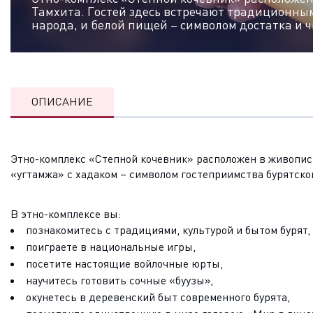
Тамхита. Гостей здесь встречают традиционным
народа, и белой пищей – символом достатка и 
ОПИСАНИЕ
Этно-комплекс «Степной кочевник» расположен в живопис
«угтамжа» с хадаком – символом гостеприимства бурятско
В этно-комплексе вы:
познакомитесь с традициями, культурой и бытом бурят,
поиграете в национальные игры,
посетите настоящие войлочные юрты,
научитесь готовить сочные «буузы»,
окунетесь в деревенский быт современного бурята,