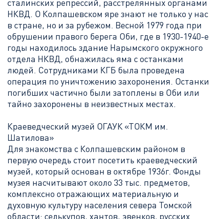
сталинских репрессий, расстрелянных органами
НКВД. О Колпашевском яре знают не только у нас
в стране, но и за рубежом. Весной 1979 года при
обрушении правого берега Оби, где в 1930-1940-е
годы находилось здание Нарымского окружного
отдела НКВД, обнажилась яма с останками
людей. Сотрудниками КГБ была проведена
операция по уничтожению захоронения. Останки
погибших частично были затоплены в Оби или
тайно захоронены в неизвестных местах.
Краеведческий музей ОГАУК «ТОКМ им.
Шатилова»
Для знакомства с Колпашевским районом в
первую очередь стоит посетить краеведческий
музей, который основан в октябре 1936г. Фонды
музея насчитывают около 33 тыс. предметов,
комплексно отражающих материальную и
духовную культуру населения севера Томской
области: селькупов, хантов, эвенков, русских