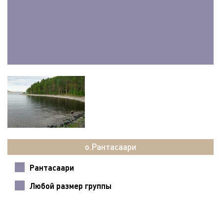
о.Рантасаари
Рантасаари
Любой размер группы