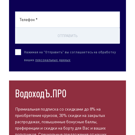
Телефон *
ОТПРАВИТЬ
Нажимая на "Отправить" вы соглашаетесь на обработку
ваших
персональных данных
ВодоходЪ.ПРО
Премиальная подписка со скидками до 8% на
приобретение круизов, 30% скидки на закрытых
распродажах, повышенные бонусные баллы,
преференции и скидки на борту для Вас и ваших
попутчиков. Специальные предложения от наших