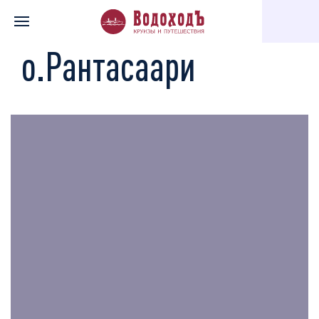
Главная
Каталог экскурсий
о.Рантасаари
о.Рантасаари