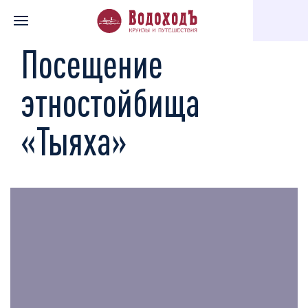
Главная
Каталог экскурсий
Посещение этностойбища «Тыях
Посещение
этностойбища
«Тыяха»