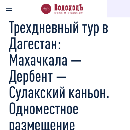
Главная
Каталог экскурсий
Заповедники, красота природы
Трехдневный тур в
Дагестан:
Махачкала —
Дербент —
Сулакский каньон.
Одноместное
размещение