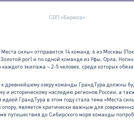
СВП «Бирюса»
 Места силы» отправится 14 команд: 6 из Москвы (Пок
а Золотой рог) и по одной команде из Уфы, Орла, Но
ав каждого экипажа – 2-5 человек, среди которых обя
ы к древнейшему озеру команды ГрандТура должны б
му и историческому наследию регионов России, а так
еей ГрандТура в этом году стала тема «Места силы».
и опору, является критически важным для современно
емя путешествия до Сибирского моря команды попроб