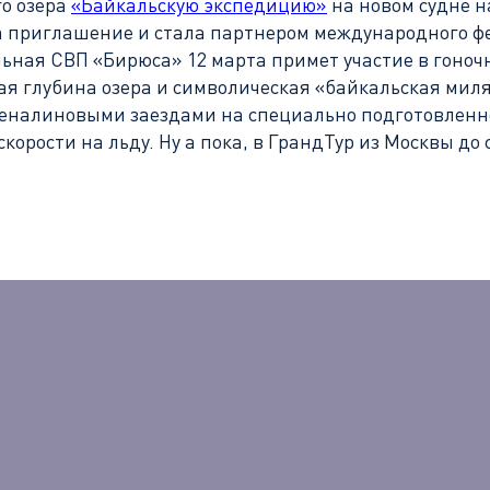
го озера
«Байкальскую экспедицию»
на новом судне н
 приглашение и стала партнером международного фе
льная СВП «Бирюса» 12 марта примет участие в гоноч
ая глубина озера и символическая «байкальская мил
реналиновыми заездами на специально подготовленн
корости на льду. Ну а пока, в ГрандТур из Москвы д