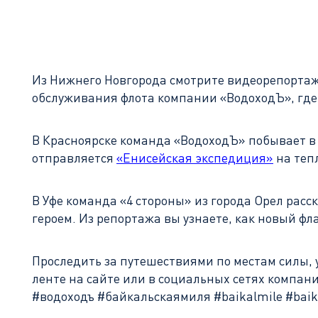
Из Нижнего Новгорода смотрите видеорепортаж 
обслуживания флота компании «ВодоходЪ», где
В Красноярске команда «ВодоходЪ» побывает в г
отправляется
«Енисейская экспедиция»
на теп
В Уфе команда «4 стороны» из города Орел рас
героем. Из репортажа вы узнаете, как новый 
Проследить за путешествиями по местам силы, 
ленте на сайте или в социальных сетях компа
#водоходъ #байкальскаямиля #baikalmile #bai