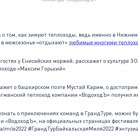
о том, как зимуют теплоходы, ведь именно в Нижнем
 в межсезонье «отдыхают»
любимые многими теплох
остях у Енисейских моржей, расскажет о культуре ЗО
лоходе «Максим Горький».
скажет о башкирском поэте Мустай Карим, о достопр
флагманский теплоход компании «ВодоходЪ» получил 
узнать о приключениях команд в ГрандТуре, можно б
нии «ВодоходЪ», на официальных страницах фестивал
kalmile2022 #ГрандТурБайкальскаяМиля2022 #энтузи