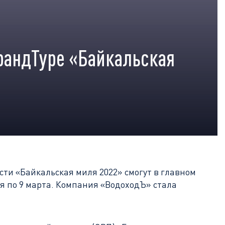
рандТуре «Байкальская
сти «Байкальская миля 2022» смогут в главном
ля по 9 марта. Компания «ВодоходЪ» стала