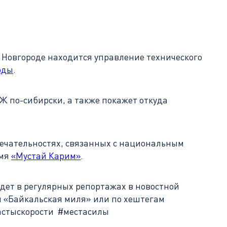
 Новгороде находится управление технического
оды
.
Ж по-сибирски, а также покажет откуда
имечательностях, связанных с национальным
имя
«Мустай Карим»
.
удет в регулярных репортажах в новостной
я «Байкальская миля» или по хештегам
астыскорости #местасилы