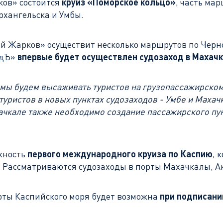
ков» состоится
круиз «Поморское кольцо»
, часть ма
рхангельска и Умбы.
й Жарков» осуществит несколько маршрутов по Черно
одЪ»
впервые будет осуществлен судозаход в Махачк
мы будем высаживать туристов на грузопассажирском 
уристов в новых пунктах судозаходов - Умбе и Маха
чкале также необходимо создание пассажирского пун
жность
первого международного круиза по Каспию
, 
 Рассматриваются судозаходы в порты Махачкалы, Ак
рты Каспийского моря будет возможна
при подписани