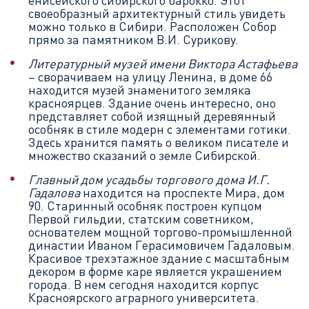
енисейского сибирского барокко. Этот
своеобразный архитектурный стиль увидеть
можно только в Сибири. Расположен Собор
прямо за памятником В.И. Сурикову.
Литературный музей имени Виктора Астафьева
– сворачиваем на улицу Ленина, в доме 66
находится музей знаменитого земляка
красноярцев. Здание очень интересно, оно
представляет собой изящный деревянный
особняк в стиле модерн с элементами готики.
Здесь хранится память о великом писателе и
множество сказаний о земле Сибирской.
Главный дом усадьбы торгового дома И.Г.
Гадалова
находится на проспекте Мира, дом
90. Старинный особняк построен купцом
Первой гильдии, статским советником,
основателем мощной торгово-промышленной
династии Иваном Герасимовичем Гадаловым.
Красивое трехэтажное здание с масштабным
декором в форме каре является украшением
города. В нем сегодня находится корпус
Красноярского аграрного университета.