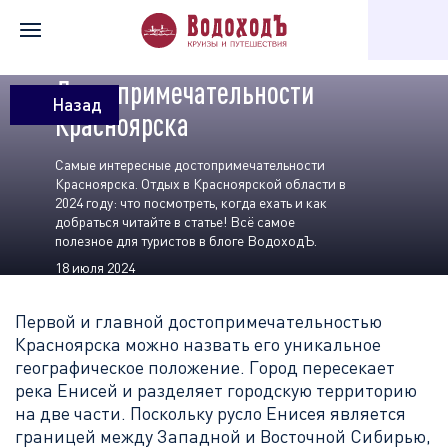
Главная
Статьи в блоге
Достопримечательности Красноярск
Достопримечательности
Назад
Красноярска
Самые интересные достопримечательности
Красноярска. Отдых в Красноярской области в
2024 году: что посмотреть, когда ехать и как
добраться читайте в статье! Всё самое
полезное для туристов в блоге ВодоходЪ.
18 июля 2024
Первой и главной достопримечательностью
Красноярска можно назвать его уникальное
географическое положение. Город пересекает
река Енисей и разделяет городскую территорию
на две части. Поскольку русло Енисея является
границей между Западной и Восточной Сибирью,