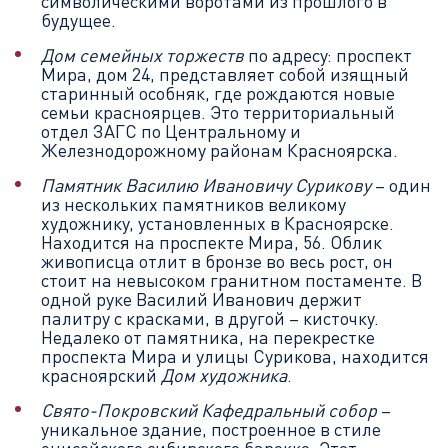
символическими воротами из прошлого в
будущее.
Дом семейных торжеств
по адресу: проспект
Мира, дом 24, представляет собой изящный
старинный особняк, где рождаются новые
семьи красноярцев. Это территориальный
отдел ЗАГС по Центральному и
Железнодорожному районам Красноярска.
Памятник Василию Ивановичу Сурикову
– один
из нескольких памятников великому
художнику, установленных в Красноярске.
Находится на проспекте Мира, 56. Облик
живописца отлит в бронзе во весь рост, он
стоит на невысоком гранитном постаменте. В
одной руке Василий Иванович держит
палитру с красками, в другой – кисточку.
Недалеко от памятника, на перекрестке
проспекта Мира и улицы Сурикова, находится
красноярский
Дом художника
.
Свято-Покровский Кафедральный собор
–
уникальное здание, построенное в стиле