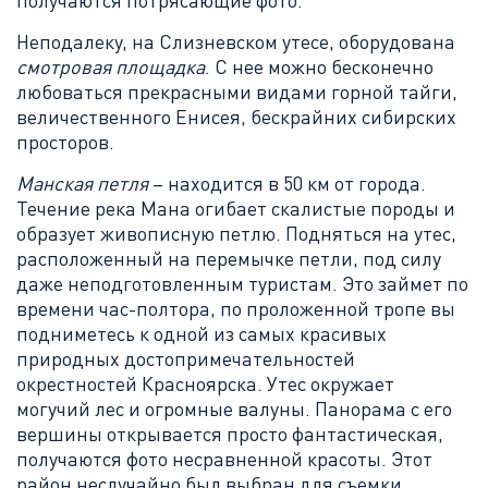
получаются потрясающие фото.
Неподалеку, на Слизневском утесе, оборудована
смотровая площадка
. С нее можно бесконечно
любоваться прекрасными видами горной тайги,
величественного Енисея, бескрайних сибирских
просторов.
Манская петля
– находится в 50 км от города.
Течение река Мана огибает скалистые породы и
образует живописную петлю. Подняться на утес,
расположенный на перемычке петли, под силу
даже неподготовленным туристам. Это займет по
времени час-полтора, по проложенной тропе вы
подниметесь к одной из самых красивых
природных достопримечательностей
окрестностей Красноярска. Утес окружает
могучий лес и огромные валуны. Панорама с его
вершины открывается просто фантастическая,
получаются фото несравненной красоты. Этот
район неслучайно был выбран для съемки