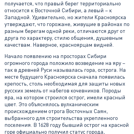
получается, что правый берег территориально
относится к Восточной Сибири, а левый – к
Западной. Удивительно, но жители Красноярска
утверждают, что горожане, живущие в районах по
разным берегам одной реки, отличаются друг от
друга по характеру, стилю общения, душевным
качествам. Наверное, красноярцам видней.
Начало появлению на просторах Сибири
огромного города положило возведение на яру –
так в древней Руси называлась гора, острога. На
месте будущего Красноярска сначала появилась
крепость, столь необходимая для защиты новых
русских земель от набегов кочевников. Породы
яра, на котором строился острог, имели красный
цвет. Это объяснялось вулканическим
происхождением отрога Восточных Саян,
выбранного для строительства укрепленного
поселения. В 1628 году бывший острог на красной
горе официально получил статус города,