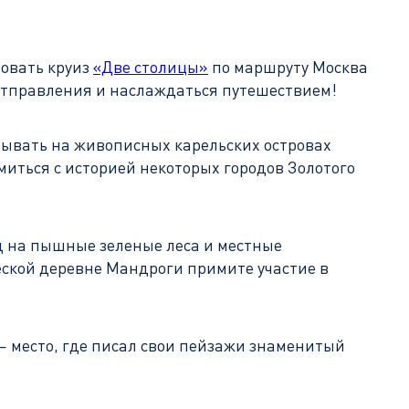
бовать круиз
«Две столицы»
по маршруту Москва
д отправления и наслаждаться путешествием!
бывать на живописных карельских островах
миться с историей некоторых городов Золотого
д на пышные зеленые леса и местные
еской деревне Мандроги примите участие в
— место, где писал свои пейзажи знаменитый