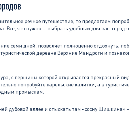
ородов
лительное речное путешествие, то предлагаем попро
ва. Все, что нужно – выбрать удобный для вас горо
ние семи дней, позволяет полноценно отдохнуть, по
в туристической деревне Верхние Мандроги и познако
аура, с вершины которой открывается прекрасный ви
тельно попробуйте карельские калитки, а в туристич
родным промыслам.
тней дубовой аллее и отыскать там «сосну Шишкина» 