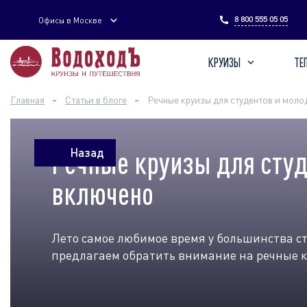
Введите поисковый запрос
8 800 555 05 05
Офисы в Москве
КРУИЗЫ
ТЕ
Главная
Статьи в блоге
Речные круизы для студентов и моло
Речные круизы для студ
Назад
включено
Лето самое любимое время у большинства ст
предлагаем обратить внимание на речные к