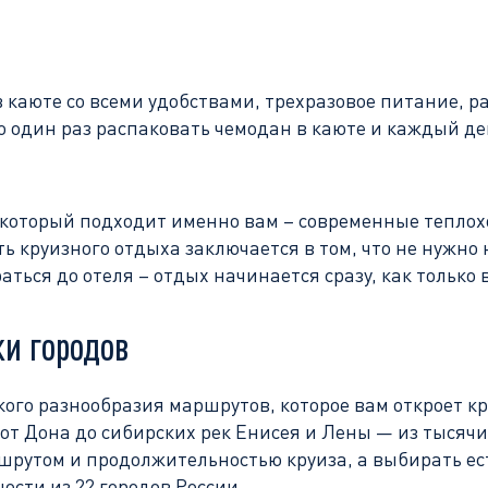
 каюте со всеми удобствами, трехразовое питание, р
это один раз распаковать чемодан в каюте и каждый д
, который подходит именно вам – современные тепло
сть круизного отдыха заключается в том, что не нужн
ться до отеля – отдых начинается сразу, как только
ки городов
ого разнообразия маршрутов, которое вам откроет кр
 от Дона до сибирских рек Енисея и Лены — из тысячи
рутом и продолжительностью круиза, а выбирать ест
сти из 22 городов России.