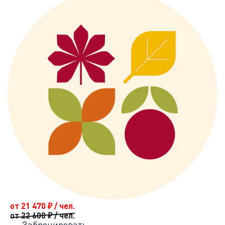
от 21 470
₽
/ чел.
от 22 600
₽
/ чел.
Забронировать