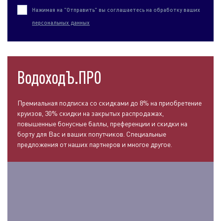
Нажимая на "Отправить" вы соглашаетесь на обработку ваших
персональных данных
ВодоходЪ.ПРО
Премиальная подписка со скидками до 8% на приобретение
круизов, 30% скидки на закрытых распродажах,
повышенные бонусные баллы, преференции и скидки на
борту для Вас и ваших попутчиков. Специальные
предложения от наших партнеров и многое другое.