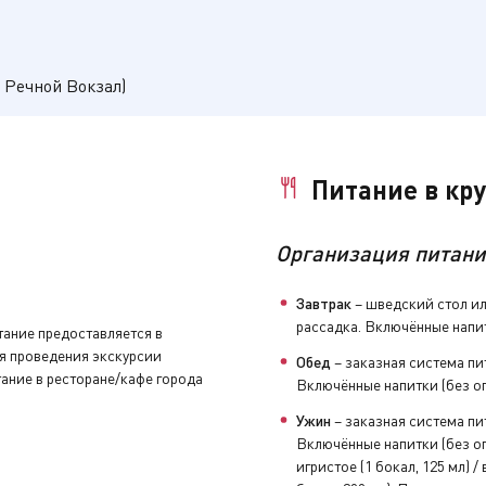
изе «Лаборатория на волнах»?
йны природы, будут работать в команде, разовьют логичес
деи и откроют для себя научные танцы! Да-да, наука тоже м
 Речной Вокзал)
.
е эмоции и незабываемые впечатления!
зарегистрируют на рейс.
Питание в кр
основной программе на борту и будет проходить паралле
ограмм детские мероприятия не проводятся.
, приглашение в
ресторан
(номер закреплённого за вами стол
Организация питани
экскурсий
(для заполнения в первый день круиза).
Завтрак
– шведский стол и
рассадка. Включённые напитк
итание предоставляется в
мя проведения экскурсии
нуть устройство аудиогида, закрыть бортовой счёт и сдать 
Обед
– заказная система пи
ание в ресторане/кафе города
Включённые напитки (без огр
влекательная программа
.
Ужин
– заказная система пи
Включённые напитки (без огр
увениры, заполнить анкету с отзывами и оставить чаевые н
игристое (1 бокал, 125 мл) /