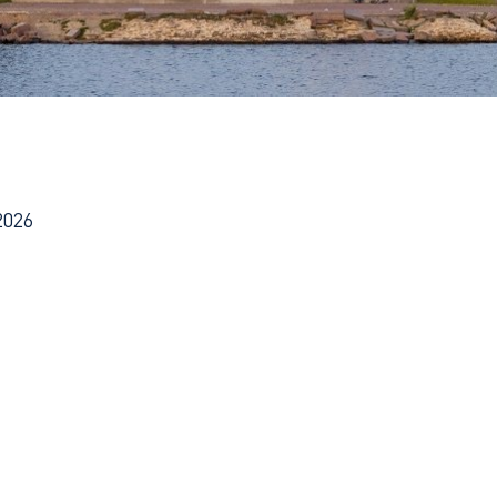
ких князей
2026