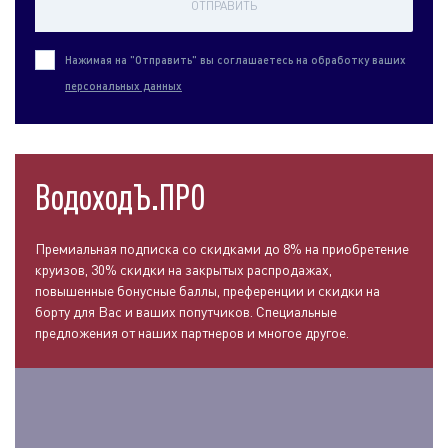
ОТПРАВИТЬ
Нажимая на "Отправить" вы соглашаетесь на обработку ваших
персональных данных
ВодоходЪ.ПРО
Премиальная подписка со скидками до 8% на приобретение
круизов, 30% скидки на закрытых распродажах,
повышенные бонусные баллы, преференции и скидки на
борту для Вас и ваших попутчиков. Специальные
предложения от наших партнеров и многое другое.