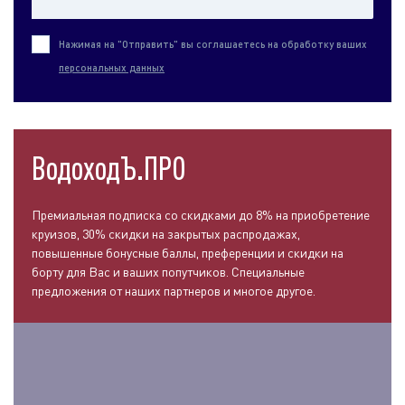
Нажимая на "Отправить" вы соглашаетесь на обработку ваших
персональных данных
ВодоходЪ.ПРО
Премиальная подписка со скидками до 8% на приобретение
круизов, 30% скидки на закрытых распродажах,
повышенные бонусные баллы, преференции и скидки на
борту для Вас и ваших попутчиков. Специальные
предложения от наших партнеров и многое другое.