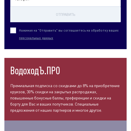
ОТПРАВИТЬ
Нажимая на "Отправить" вы соглашаетесь на обработку ваших
персональных данных
ВодоходЪ.ПРО
Премиальная подписка со скидками до 8% на приобретение
круизов, 30% скидки на закрытых распродажах,
повышенные бонусные баллы, преференции и скидки на
борту для Вас и ваших попутчиков. Специальные
предложения от наших партнеров и многое другое.