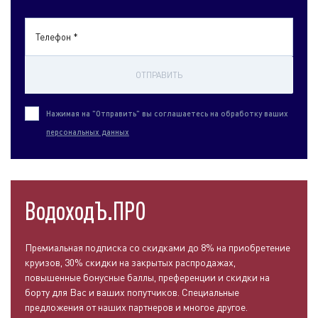
Телефон *
ОТПРАВИТЬ
Нажимая на "Отправить" вы соглашаетесь на обработку ваших
персональных данных
ВодоходЪ.ПРО
Премиальная подписка со скидками до 8% на приобретение
круизов, 30% скидки на закрытых распродажах,
повышенные бонусные баллы, преференции и скидки на
борту для Вас и ваших попутчиков. Специальные
предложения от наших партнеров и многое другое.