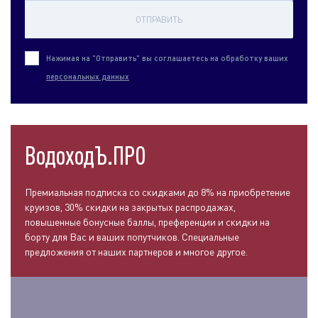
ОТПРАВИТЬ
Нажимая на "Отправить" вы соглашаетесь на обработку ваших
персональных данных
ВодоходЪ.ПРО
Премиальная подписка со скидками до 8% на приобретение
круизов, 30% скидки на закрытых распродажах,
повышенные бонусные баллы, преференции и скидки на
борту для Вас и ваших попутчиков. Специальные
предложения от наших партнеров и многое другое.