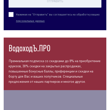
ОТПРАВИТЬ
Нажимая на "Отправить" вы соглашаетесь на обработку ваших
персональных данных
ВодоходЪ.ПРО
Премиальная подписка со скидками до 8% на приобретение
круизов, 30% скидки на закрытых распродажах,
повышенные бонусные баллы, преференции и скидки на
борту для Вас и ваших попутчиков. Специальные
предложения от наших партнеров и многое другое.