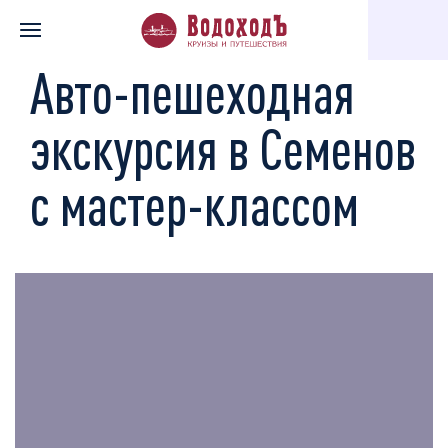
Главная
Каталог экскурсий
Интерактивные программы
А
Авто-пешеходная
экскурсия в Семенов
с мастер-классом