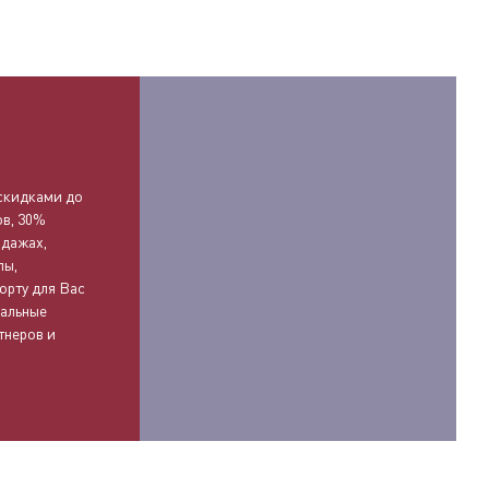
О
скидками до
ов, 30%
одажах,
лы,
орту для Вас
иальные
тнеров и