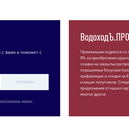
ВодоходЪ.ПР
 с вами и поможет с
Премиальная подписка со 
8% на приобретение круиз
скидки на закрытых распр
повышенные бонусные бал
преференции и скидки на б
и ваших попутчиков. Спец
ОТПРАВИТЬ
предложения от наших пар
многое другое.
персональных данных