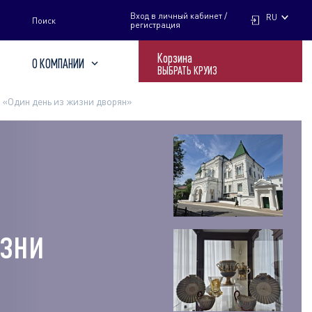
НАЙТИ
Вход в личный кабинет /
RU
Поиск
регистрация
Корзина
О КОМПАНИИ
ВЫБРАТЬ КРУИЗ
 «Один день из жизни дворян»
изни