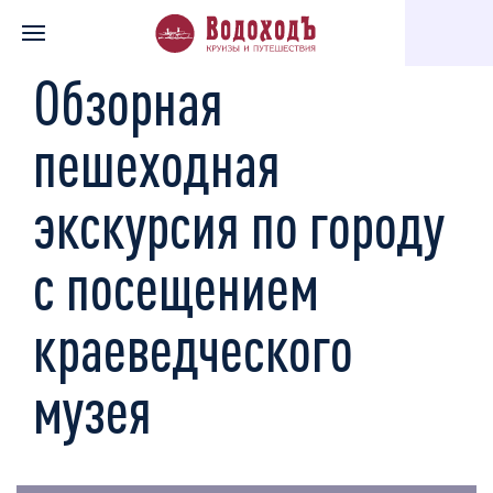
Главная
Каталог экскурсий
Музеи, галереи, театры
Обзор
Обзорная
пешеходная
экскурсия по городу
с посещением
краеведческого
музея