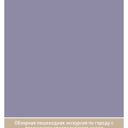
Обзорная пешеходная экскурсия по городу с
посещением краеведческого музея