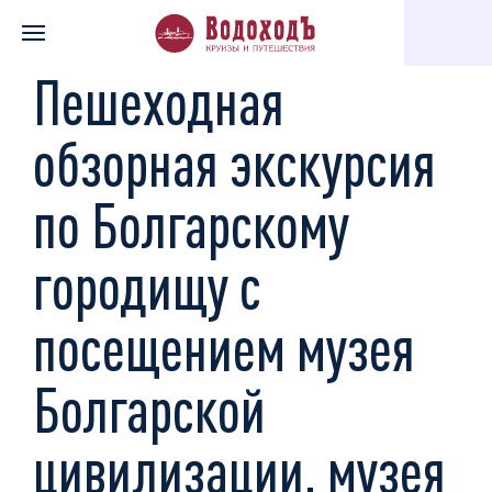
Главная
Каталог экскурсий
Музеи, галереи, театры
Пешех
Пешеходная
обзорная экскурсия
по Болгарскому
городищу с
посещением музея
Болгарской
цивилизации, музея