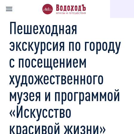
Главная
Каталог экскурсий
Музеи, галереи, театры
Пешех
Пешеходная
экскурсия по городу
с посещением
художественного
музея и программой
«Искусство
красивой жизни»