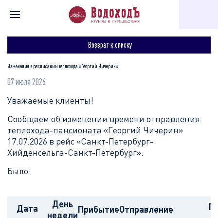
Главная
Для туристов
Полезное
Изменения в расписани
Возврат к списку
Изменения в расписании теплохода «Георгий Чичерин»
07 июля 2026
Уважаемые клиенты!
Сообщаем об изменении времени отправления
теплохода-пансионата «Георгий Чичерин»
17.07.2026 в рейс «Санкт-Петербург-
Хийденсельга-Санкт-Петербург».
Было:
День
П
Дата
Прибытие
Отправление
недели