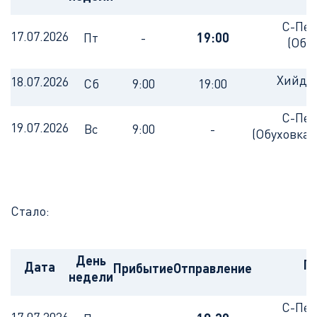
С-Пет
17.07.2026
Пт
-
19:00
(Обу
Хийде
18.07.2026
Сб
9:00
19:00
С-Пет
19.07.2026
Вс
9:00
-
(Обуховка
Стало:
День
П
Дата
Прибытие
Отправление
недели
С-Пет