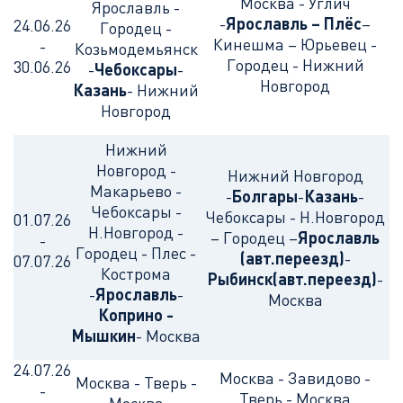
Москва - Углич
Ярославль -
-
Ярославль – Плёс
–
24.06.26
Городец -
Кинешма – Юрьевец -
-
Козьмодемьянск
Городец - Нижний
30.06.26
-
Чебоксары
-
Новгород
Казань
- Нижний
Новгород
Нижний
Новгород -
Нижний Новгород
Макарьево -
-
Болгары
-
Казань
-
Чебоксары -
Чебоксары - Н.Новгород
01.07.26
Н.Новгород -
– Городец –
Ярославль
-
Городец - Плес -
(авт.переезд)
-
07.07.26
Кострома
Рыбинск
(авт.переезд)
-
-
Ярославль
-
Москва
Коприно -
Мышкин
- Москва
24.07.26
Москва - Завидово -
Москва - Тверь -
-
Тверь - Москва