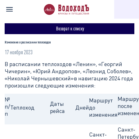
Главная
Для туристов
Полезное
Изменения в расписани
Возврат к списку
Изменения в расписании теплоходов
17 ноября 2023
В расписании теплоходов «Ленин», «Георгий
Чичерин», «Юрий Андропов», «Леонид Соболев»,
«Николай Чернышевский»в навигацию 2024 года
произошли следующие изменения:
Маршру
№
Маршрут
Даты
после
п/
Теплоход
Дней
до
рейса
измене
п
изменения
Санкт-
Санкт-
Петербу