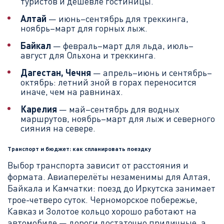
туристов и дешевле гостиницы.
Алтай
— июнь–сентябрь для треккинга,
ноябрь–март для горных лыж.
Байкал
— февраль–март для льда, июль–
август для Ольхона и треккинга.
Дагестан, Чечня
— апрель–июнь и сентябрь–
октябрь: летний зной в горах переносится
иначе, чем на равнинах.
Карелия
— май–сентябрь для водных
маршрутов, ноябрь–март для лыж и северного
сияния на севере.
Транспорт и бюджет: как спланировать поездку
Выбор транспорта зависит от расстояния и
формата. Авиаперелёты незаменимы для Алтая,
Байкала и Камчатки: поезд до Иркутска занимает
трое-четверо суток. Черноморское побережье,
Кавказ и Золотое кольцо хорошо работают на
автомобиле — дороги достаточно приличные, а