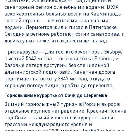
Ессентуки, Железноводск — традиционный
санаторный регион с лечебными водами. В XIX
веке чахоточных больных везли на Кавминводы
со всей страны — лечиться минеральными
водами. Лермонтов жил и писал в Пятигорске.
Сегодня в регионе работают сотни санаториев, и
логика у них та же, что и двести лет назад.
Приэльбрусье — для тех, кто хочет горы. Эльбрус
высотой 5642 метра — высшая точка Европы, и
базовые лагеря доступны без специальной
альпинистской подготовки. Канатная дорога
поднимает на высоту 3847 метров, откуда в
хорошую погоду видны хребты до горизонта.
Горнолыжные курорты: от Сочи до Шерегеша
Зимний горнолыжный туризм в России вырос в
отдельное крупное направление. Красная Поляна
под Сочи — самый известный курорт страны с
трассами международного уровня и
подъёмниками до 2320 метров. Домбай и Архыз в