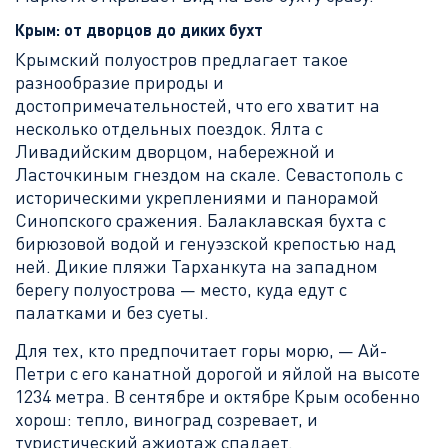
Крым: от дворцов до диких бухт
Крымский полуостров предлагает такое
разнообразие природы и
достопримечательностей, что его хватит на
несколько отдельных поездок. Ялта с
Ливадийским дворцом, набережной и
Ласточкиным гнездом на скале. Севастополь с
историческими укреплениями и панорамой
Синопского сражения. Балаклавская бухта с
бирюзовой водой и генуэзской крепостью над
ней. Дикие пляжи Тарханкута на западном
берегу полуострова — место, куда едут с
палатками и без суеты.
Для тех, кто предпочитает горы морю, — Ай-
Петри с его канатной дорогой и яйлой на высоте
1234 метра. В сентябре и октябре Крым особенно
хорош: тепло, виноград созревает, и
туристический ажиотаж спадает.