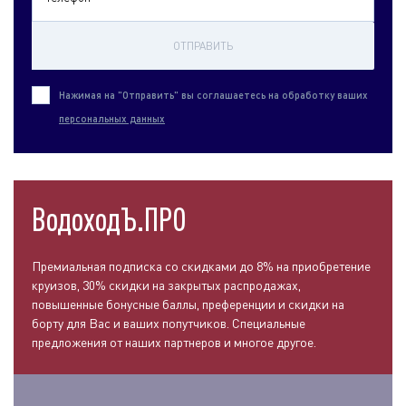
ОТПРАВИТЬ
Нажимая на "Отправить" вы соглашаетесь на обработку ваших
персональных данных
ВодоходЪ.ПРО
Премиальная подписка со скидками до 8% на приобретение
круизов, 30% скидки на закрытых распродажах,
повышенные бонусные баллы, преференции и скидки на
борту для Вас и ваших попутчиков. Специальные
предложения от наших партнеров и многое другое.