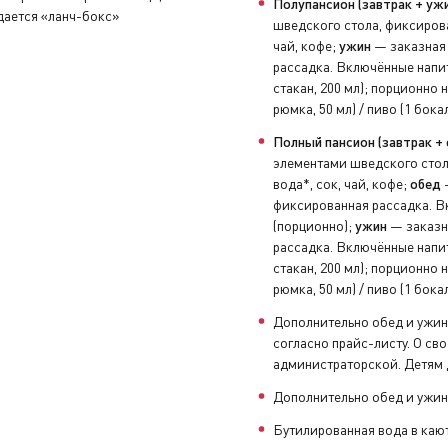
Полупансион (завтрак + ужи
дается «ланч-бокс»
шведского стола, фиксирова
чай, кофе;
ужин
— заказная 
увениры, заполнить анкету с отзывами и оставить чаевые н
рассадка. Включённые напит
стакан, 200 мл); порционно н
рюмка, 50 мл) / пиво (1 бока
 подвиг, а сигнал». Интерактив: «Ваш сценарий восстановле
Полный пансион (завтрак + 
становятся напряжением». Интерактив: простое упражнение 
элементами шведского стол
вода*, сок, чай, кофе;
обед
—
фиксированная рассадка. Вк
 и зажить счастливо». Интерактив: метафорическая практика
(порционно);
ужин
— заказна
рассадка. Включённые напит
стакан, 200 мл); порционно н
то всё уже перепробовал(а)». Интерактив: «Карта желаний и
рюмка, 50 мл) / пиво (1 бока
Дополнительно обед и ужин
в: увлекательная игра-путешествие к себе настоящему.
согласно прайс-листу. О с
администраторской. Детям д
адкой» и начать жить в ресурсе». Интерактив: практика «Сто
Дополнительно обед и ужин
 сохранить отношения». Интерактив: техника «Библиотека м
Бутилированная вода в кают