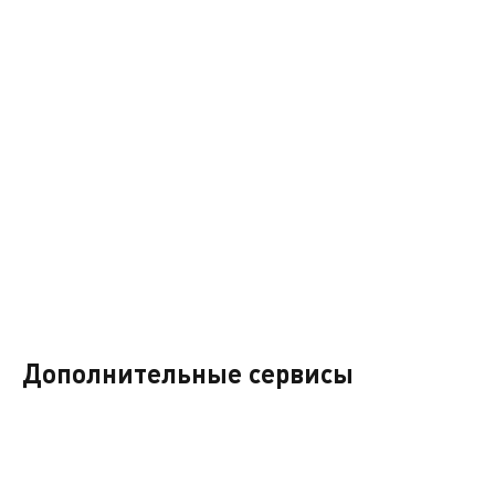
«Куда утекает моя энергия: простые способы наполнять
*Данная тематическая программа разработана дополнитель
основными мероприятиями. Компания оставляет за собой 
Дополнительные сервисы