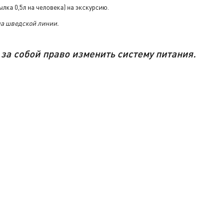
лка 0,5л на человека) на экскурсию.
на шведской линии.
ельно с
за
собой
право изменить систему питания.