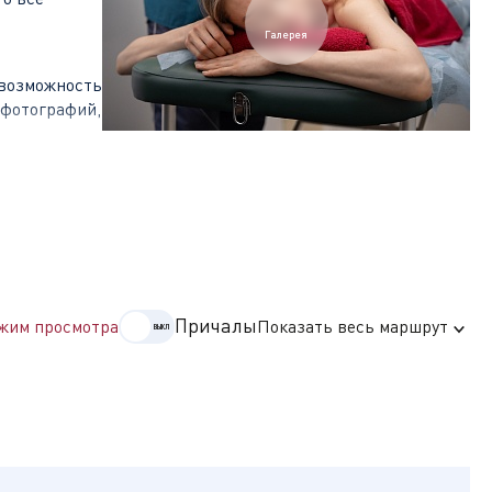
Галерея
 возможность
 фотографий,
произошёл
отстраивался
бытиям, в
Причалы
жим просмотра
Показать весь маршрут
оде» и
ополнить
го