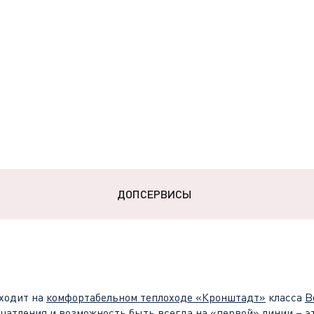
ДОПСЕРВИСЫ
ходит на
комфортабельном теплоходе
«
Кронштадт
»
класса
В
чатления и возможность быть всегда на «первой» линии – э