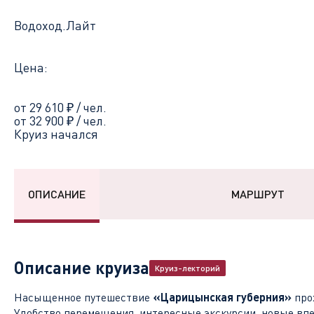
Водоход.Лайт
Цена:
от 29 610
₽
/ чел.
от 32 900
₽
/ чел.
Круиз начался
ОПИСАНИЕ
МАРШРУТ
Описание круиза
Круиз-лекторий
Насыщенное путешествие
«Царицынская губерния»
про
Удобство перемещения, интересные экскурсии, новые впе