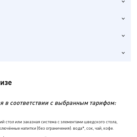
ие».
ч от вашей
анк заказа
уизе
я в соответствии с выбранным тарифом:
й стол или заказная система с элементами шведского стола,
ю «
Карьера
ую программу
лючённые напитки (без ограничения): вода*, сок, чай, кофе.
ключ от
ия карьеры
электронный