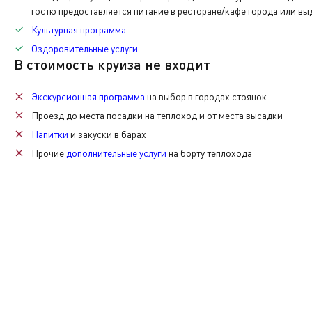
каюты.
«ПРОМОТИВ».
адрес samara@vodohod.ru.
гостю предоставляется питание в ресторане/кафе города или вы
Экскурсионная программа
Культурная программа
Также при желании вы сможете приобрести памятные с
Заявленные темы:
Оздоровительные услуги
Экскурсионная программа
Дополнительная
В стоимость круиза не входит
«Культура героического надрыва: почему уставать — не
Дополнительная
Экскурсионная программа
на выбор в городах стоянок
«Где в теле живёт усталость: как непрожитые эмоции 
Проезд до места посадки на теплоход и от места высадки
напряжения в моём теле.
Напитки
и закуски в барах
«Собрать себя в радость: как подружить все свои роли
Прочие
дополнительные услуги
на борту теплохода
моей жизни».
«Второй акт: как найти любимое дело, когда кажется, ч
компетенций».
Трансформационная игра «Путеводный маяк». Интеракти
«Устал(а) всё тащить на себе: как перестать быть «лош
«Личные границы без конфликтов: как сказать «нет» и
отказов».