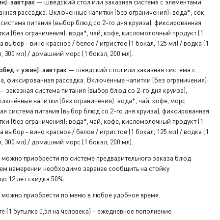
н): завтрак
— шведский стол или заказная система с элементами
нная рассадка. Включённые напитки (без ограничения): вода*, сок,
система питания (выбор блюд со 2-го дня круиза), фиксированная
а ресепшен.
ки (без ограничения): вода*, чай, кофе, кисломолочный продукт (1
а выбор - вино красное / белое / игристое (1 бокал, 125 мл) / водка (1
л, 300 мл) / домашний морс (1 бокал, 200 мл).
ния».
обед + ужин): завтрак
— шведский стол или заказная система с
«Карта
а, фиксированная рассадка. Включённые напитки (без ограничения):
 заказная система питания (выбор блюд со 2-го дня круиза),
лючённые напитки (без ограничения): вода*, чай, кофе, морс
 «Коллаж
я система питания (выбор блюд со 2-го дня круиза), фиксированная
ки (без ограничения): вода*, чай, кофе, кисломолочный продукт (1
а выбор - вино красное / белое / игристое (1 бокал, 125 мл) / водка (1
л, 300 мл) / домашний морс (1 бокал, 200 мл).
 можно приобрести по системе предварительного заказа блюд
воем намерении необходимо заранее сообщить на стойку
о 12 лет скидка 50%.
п-кран».
 можно приобрести по меню в любое удобное время.
ягких
е (1 бутылка 0,5л на человека) – ежедневное пополнение.