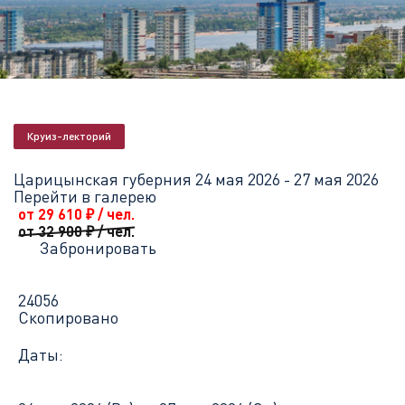
Главная
Перечень всех доступных круизов
Царицынская губе
Круиз-лекторий
Царицынская губерния
24 мая 2026 - 27 мая 2026
Перейти в галерею
от 29 610
₽
/ чел.
от 32 900
₽
/ чел.
Забронировать
24056
Скопировано
Даты: