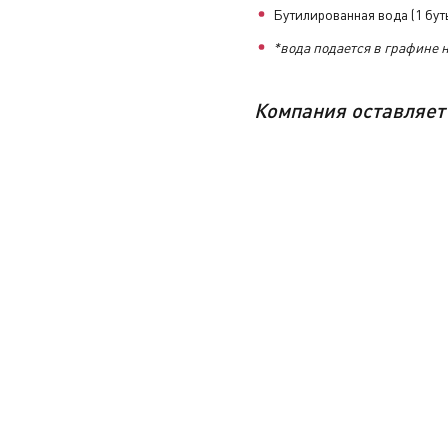
Бутилированная вода (1 буты
ся каждый день». Интерактив: чек-ап «Карта моей энергии».
*вода подается в графине 
но к основной программе на борту и будет проходить паралл
право изменить выступающих лекторов и темы лекций.
Компания
оставляет