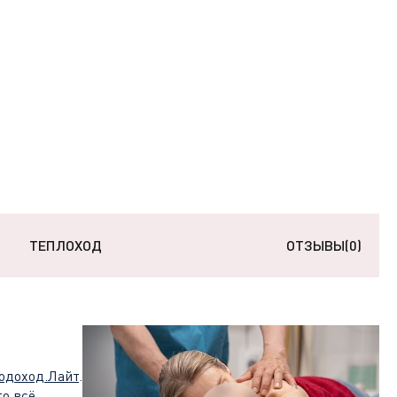
ТЕПЛОХОД
ОТЗЫВЫ
(0)
одоход.Лайт
.
то всё