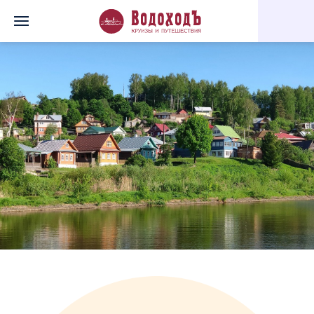
Главная
Перечень всех доступных круизов
Очарование русск