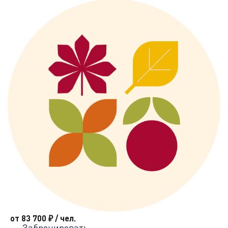
от 83 700
₽
/ чел.
Забронировать