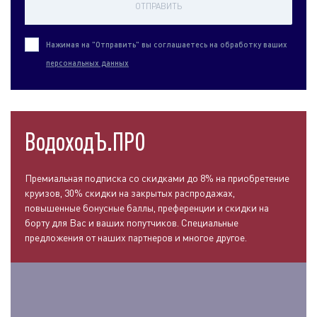
ОТПРАВИТЬ
Нажимая на "Отправить" вы соглашаетесь на обработку ваших
персональных данных
ВодоходЪ.ПРО
Премиальная подписка со скидками до 8% на приобретение
круизов, 30% скидки на закрытых распродажах,
повышенные бонусные баллы, преференции и скидки на
борту для Вас и ваших попутчиков. Специальные
предложения от наших партнеров и многое другое.